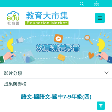
:::
跳到主要內容
:::
影片分類
成果榮譽榜
語文-國語文-國中7-9年級(四)