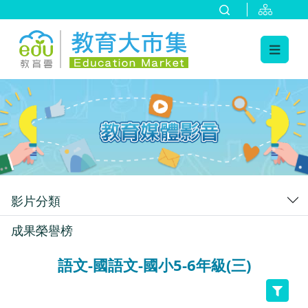
:::
跳到主要內容
:::
影片分類
成果榮譽榜
語文-國語文-國小5-6年級(三)