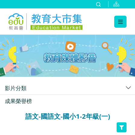
:::
跳到主要內容
:::
影片分類
成果榮譽榜
語文-國語文-國小1-2年級(一)