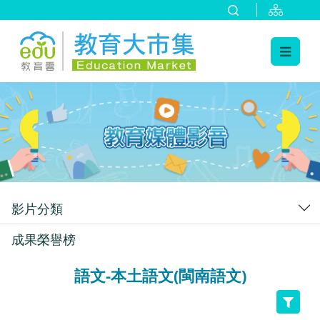
:::
跳到主要內容
:::
影片分類
成果榮譽榜
語文-本土語文(閩南語文)