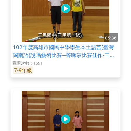
05:36
102年度高雄市國民中學學生本土語言(臺灣
閩南語)說唱藝術比賽─答喙鼓比賽佳作-三民
國中
觀看次數：1691
7-9年級