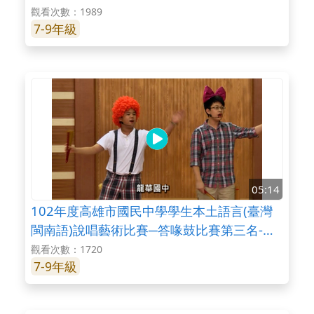
武高中國中部
觀看次數：1989
7-9年級
05:14
102年度高雄市國民中學學生本土語言(臺灣
閩南語)說唱藝術比賽─答喙鼓比賽第三名-龍
華國中
觀看次數：1720
7-9年級