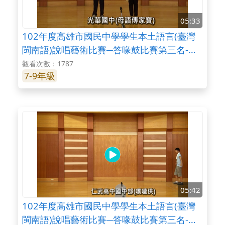
05:33
102年度高雄市國民中學學生本土語言(臺灣
閩南語)說唱藝術比賽─答喙鼓比賽第三名-光
華國中
觀看次數：1787
7-9年級
05:42
102年度高雄市國民中學學生本土語言(臺灣
閩南語)說唱藝術比賽─答喙鼓比賽第三名-仁