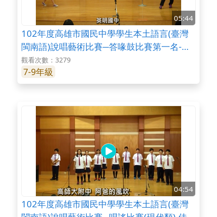
05:44
102年度高雄市國民中學學生本土語言(臺灣
閩南語)說唱藝術比賽─答喙鼓比賽第一名-英
明國中
觀看次數：3279
7-9年級
04:54
102年度高雄市國民中學學生本土語言(臺灣
閩南語)說唱藝術比賽─唱謠比賽(現代類) 佳