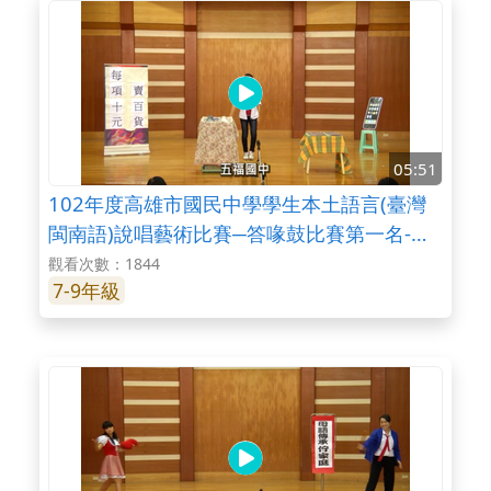
05:51
102年度高雄市國民中學學生本土語言(臺灣
閩南語)說唱藝術比賽─答喙鼓比賽第一名-五
福國中
觀看次數：1844
7-9年級