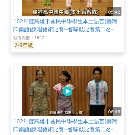
05:42
102年度高雄市國民中學學生本土語言(臺灣
閩南語)說唱藝術比賽─答喙鼓比賽第二名-瑞
祥高中國中部
觀看次數：1627
7-9年級
06:46
102年度高雄市國民中學學生本土語言(臺灣
閩南語)說唱藝術比賽─答喙鼓比賽第二名-明