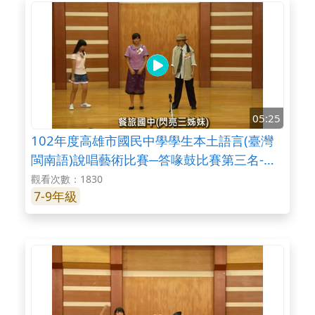
05:25
102年度高雄市國民中學學生本土語言(臺灣
閩南語)說唱藝術比賽─答喙鼓比賽第三名-餐
旅國中
觀看次數：1830
7-9年級