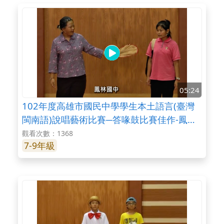
05:24
102年度高雄市國民中學學生本土語言(臺灣
閩南語)說唱藝術比賽─答喙鼓比賽佳作-鳳林
國中
觀看次數：1368
7-9年級