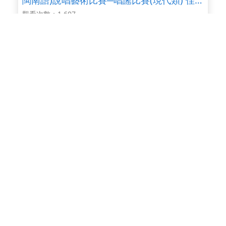
作-高師大附中
觀看次數：1,607
7-9年級
04:27
102年度高雄市國民中學學生本土語言(臺灣
閩南語)說唱藝術比賽─唱謠比賽(現代類) 佳
作-大灣國中(2)
觀看次數：1,557
7-9年級