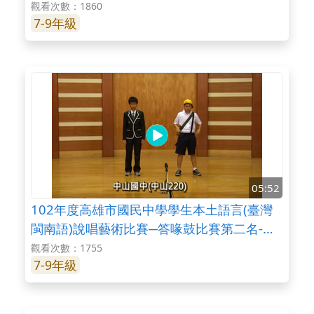
華國中
觀看次數：1860
7-9年級
05:52
102年度高雄市國民中學學生本土語言(臺灣
閩南語)說唱藝術比賽─答喙鼓比賽第二名-中
山國中
觀看次數：1755
7-9年級