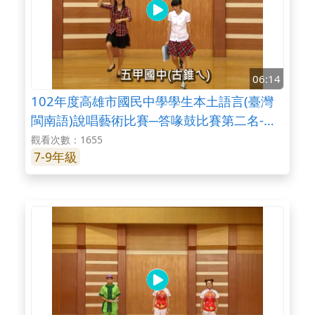
06:14
102年度高雄市國民中學學生本土語言(臺灣
閩南語)說唱藝術比賽─答喙鼓比賽第二名-五
甲國中
觀看次數：1655
7-9年級