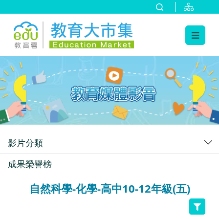
:::
跳到主要內容
:::
影片分類
成果榮譽榜
自然科學-化學-高中10-12年級(五)