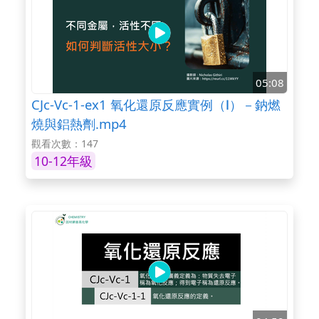
05:08
CJc-Vc-1-ex1 氧化還原反應實例（Ⅰ）－鈉燃
燒與鋁熱劑.mp4
觀看次數：147
10-12年級