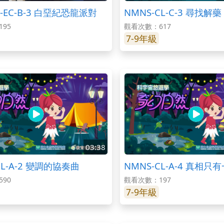
8-EC-B-3 白堊紀恐龍派對
NMNS-CL-C-3 尋找解藥
95
觀看次數：617
7-9年級
03:38
CL-A-2 變調的協奏曲
NMNS-CL-A-4 真相只
90
觀看次數：197
7-9年級