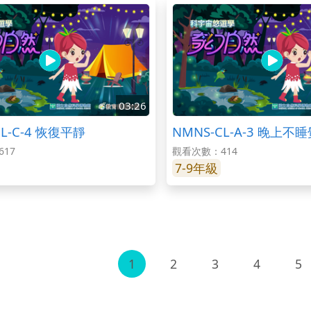
03:26
CL-C-4 恢復平靜
NMNS-CL-A-3 晚上不
17
觀看次數：414
7-9年級
1
2
3
4
5