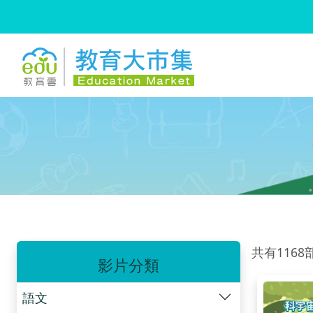
:::
跳到主要內容
:::
共有1168
影片分類
語文