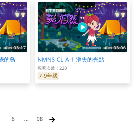
03:17
03:06
睡覺的鳥
NMNS-CL-A-1 消失的光點
觀看次數：220
7-9年級
6
...
98