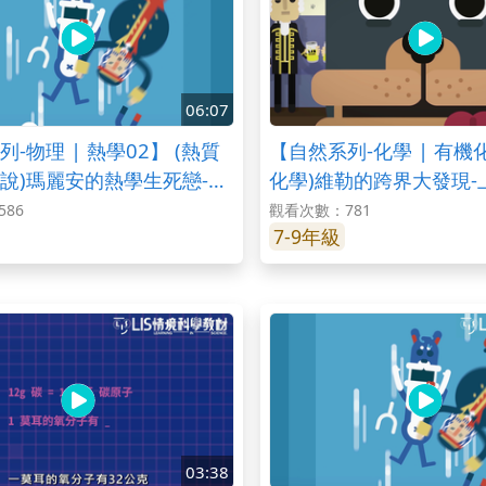
06:07
-物理 | 熱學02】 (熱質
【自然系列-化學 | 有機
說)瑪麗安的熱學生死戀-
化學)維勒的跨界大發現-
86
觀看次數：781
7-9年級
03:38