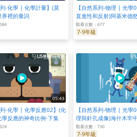
列-化學 | 化學計量】(莫
【自然系列-物理 | 光學0
世界裡的量詞
直進性和反射)阿基米德
（？）軍-part1
84
觀看次數：677
7-9年級
05:43
-化學 | 化學反應02】(化
【自然系列-物理 | 光學
化學反應的神奇比例-下集
理與針孔成像)海什木牢
劍 -part2
24
觀看次數：730
7-9年級