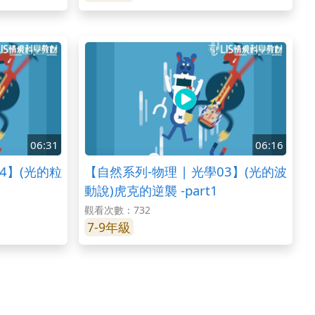
06:31
06:16
04】(光的粒
【自然系列-物理 | 光學03】(光的波
動說)虎克的逆襲 -part1
觀看次數：732
7-9年級