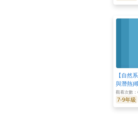
【自然系列
與潛熱)曖
觀看次數：6
7-9年級