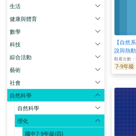
生活
健康與體育
數學
【自然系列
科技
說與熱動
綜合活動
part2
觀看次數：5
7-9年級
藝術
社會
自然科學
自然科學
理化
國中7-9年級(四)