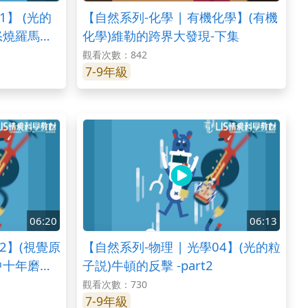
1】 (光的
【自然系列-化學 | 有機化學】(有機
怒燒羅馬大
化學)維勒的跨界大發現-下集
觀看次數：842
7-9年級
06:20
06:13
02】(視覺原
【自然系列-物理 | 光學04】(光的粒
中十年磨一
子説)牛頓的反擊 -part2
觀看次數：730
7-9年級