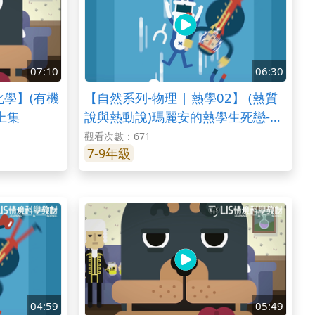
07:10
06:30
化學】(有機
【自然系列-物理 | 熱學02】 (熱質
上集
說與熱動說)瑪麗安的熱學生死戀-
part1
觀看次數：671
7-9年級
04:59
05:49