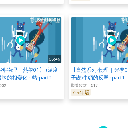
06:46
-物理 | 熱學01】 (溫度
【自然系列-物理 | 光學
昧的相變化 - 熱-part1
子説)牛頓的反擊 -part1
02
觀看次數：617
7-9年級