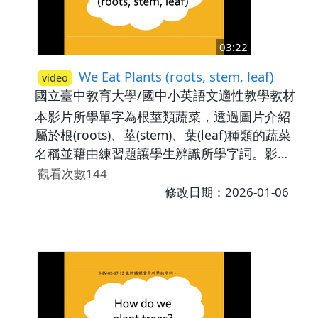
03:22
We Eat Plants (roots, stem, leaf)
video
國立臺中教育大學/國中小英語文適性教學教材研
本影片所學單字為根莖類蔬菜，透過圖片介紹
屬於根(roots)、莖(stem)、葉(leaf)種類的蔬菜
名稱並藉由練習題讓學生辨識所學字詞。影片
中歸類為root vegetable的有：carrot,
觀看次數144
beetroot；歸類為stem vegetable的有：
修改日期：2026-01-06
potato, garlic；歸類為leaf vegetable的則有
cabbage, basil。