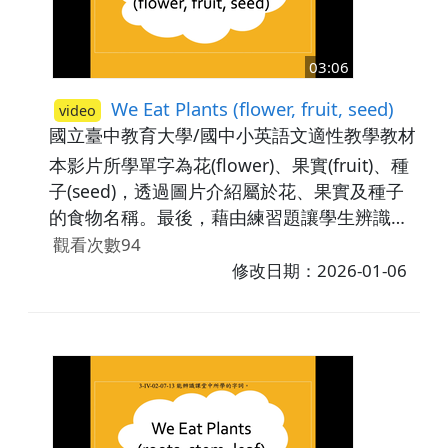
03:06
We Eat Plants (flower, fruit, seed)
video
國立臺中教育大學/國中小英語文適性教學教材研
本影片所學單字為花(flower)、果實(fruit)、種
子(seed)，透過圖片介紹屬於花、果實及種子
的食物名稱。最後，藉由練習題讓學生辨識所
學字詞。影片中歸類為flower的有：
觀看次數94
cauliflower, broccoli；歸類為fruit的有：
修改日期：2026-01-06
apple, papaya；歸類為seed的則有corn,
rice。