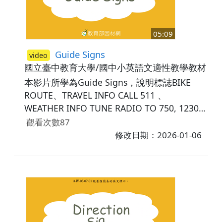
05:09
Guide Signs
video
國立臺中教育大學/國中小英語文適性教學教材研
本影片所學為Guide Signs，說明標誌BIKE
ROUTE、TRAVEL INFO CALL 511 、
WEATHER INFO TUNE RADIO TO 750, 1230,
930, 96.3 FM、EMERGENCY DIAL911、REST
觀看次數87
AREA、PARKING AREA代表的意思並學習相關
修改日期：2026-01-06
單字如route(路線)、info(資訊)、tune(選台)、
emergency(緊急)、rest(休息)、parking(停
車)。最後，藉由練習題讓學生複習所學內容。
相關議題：安全。