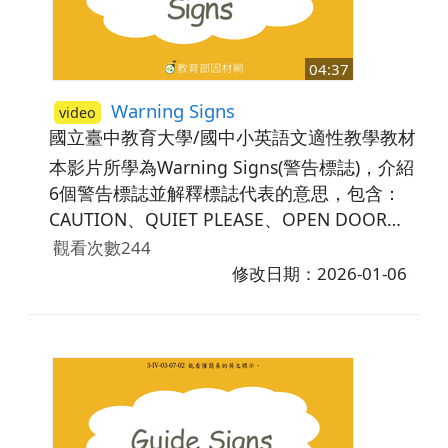
04:37
Warning Signs
video
國立臺中教育大學/國中小英語文適性教學教材研
本影片所學為Warning Signs(警告標誌)，介紹
6個警告標誌並解釋標誌代表的意思，包含：
CAUTION、QUIET PLEASE、OPEN DOOR
WITH CARE、DANGER KEEP OUT、KEEP
觀看次數244
HANDS AWAY、WATCH YOUR STEP。以及，
修改日期：2026-01-06
學習相關單字如：caution(小心)、quiet(安
靜)、care(小心)、danger(危險)、away(離
開)、step(腳步)。最後，藉由練習題讓學生複
習所學內容。相關議題：安全教育。