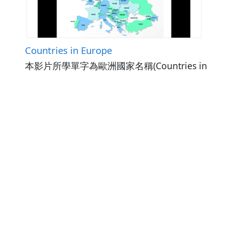
Countries in Europe
本影片所學單字為歐洲國家名稱(Countries in
Europe)，藉由Tom與來自Germany, Italy,
Finland, Greece等國家朋友見面的情景，學習
國家名稱並認識當地國旗、地理位置、知名的
觀看次數86
下載數0
景點及語言。最後，利用練習題讓學生辨識所
修改日期：2026-01-06
學字詞。議題相關：多元文化。