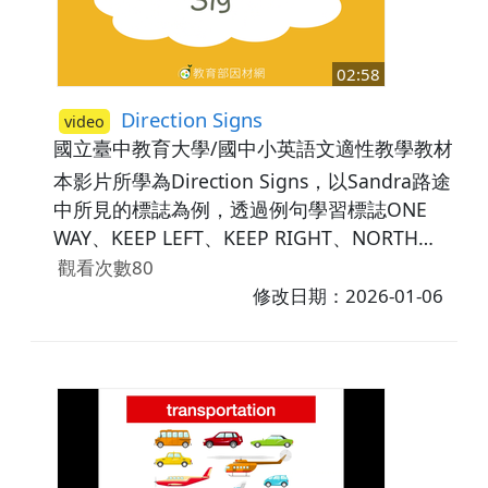
02:58
Direction Signs
video
國立臺中教育大學/國中小英語文適性教學教材研
本影片所學為Direction Signs，以Sandra路途
中所見的標誌為例，透過例句學習標誌ONE
WAY、KEEP LEFT、KEEP RIGHT、NORTH、
SOUTH、WEST、EAST代表的意涵。最後，藉
觀看次數80
由練習題讓學生複習所學內容。影片中使用的
修改日期：2026-01-06
例句包含：Sandra rides her bicycle in a
one-way street.／Sandra keeps riding her
bicycle left.／Sandra keeps riding her
bicycle right.／Sandra rides east to Paul's
house.／The house of Sandra's cousin is
near the country hall. Sandra will turn