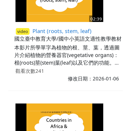
02:39
Plant (roots, stem, leaf)
video
國立臺中教育大學/國中小英語文適性教學教材研
本影片所學單字為植物的根、莖、葉，透過圖
片介紹植物的營養器官(vegetative organs)：
根(roots)莖(stem)葉(leaf)以及它們的功能。最
後，藉由練習題讓學生辨識所學字詞。影片中
觀看次數241
使用的例句包含：Plants use roots to get
修改日期：2026-01-06
some water.／Water travels through the
stem.／When there is too much water, the
leaf helps to lose some of it.。