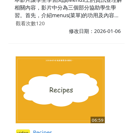
相關內容，影片中分為三個部分協助學生學
習。首先，介紹menus(菜單)的功用及內容例
如：Name of the restaurant, the categories
觀看次數120
of food, the size of the drinks(例如S=small,
修改日期：2026-01-06
M=medium, L=large)。之後，透過問答的方
式讓學生找出菜單上正確的資訊例如：店家販
賣的漢堡種數、金額等。最後，藉由練習題讓
學生應用所學內容。
06:59
Recipes
video