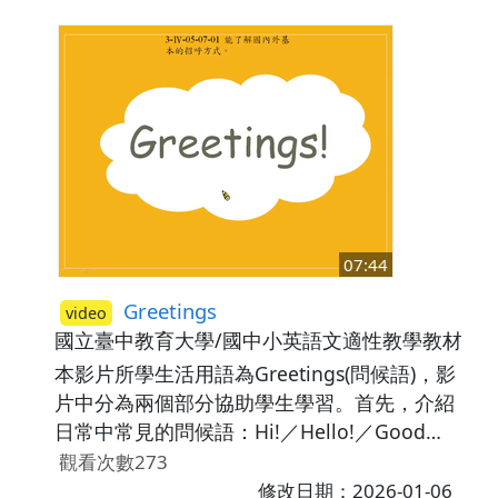
How do you do?；回應句則有：I'm doing
okay.／It's good to see you.／Not much!／
Nothing new!／Not special!／I feel terrible.
／It's all right.／It's very bad.。之後，透過情
境對話讓學生了解問候語的使用時機。
07:44
Greetings
video
國立臺中教育大學/國中小英語文適性教學教材研
本影片所學生活用語為Greetings(問候語)，影
片中分為兩個部分協助學生學習。首先，介紹
日常中常見的問候語：Hi!／Hello!／Good
morning!／Good afternoon!／Good
觀看次數273
evening!／How's your day?／How are you?
修改日期：2026-01-06