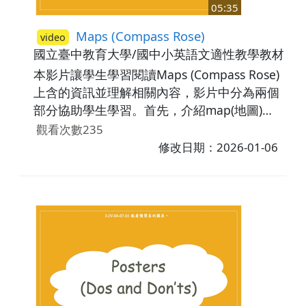
05:35
Maps (Compass Rose)
video
國立臺中教育大學/國中小英語文適性教學教材研
本影片讓學生學習閱讀Maps (Compass Rose)
上含的資訊並理解相關內容，影片中分為兩個
部分協助學生學習。首先，介紹map(地圖)的
功用及Compass Rose (羅盤玫瑰)的作用為顯
觀看次數235
示Cardinal directions (基本方向)。之後，利
修改日期：2026-01-06
用不同的地圖讓學生練習描述正確的方位及地
理位置，例如Canada is to the north of the
USA.／New Taipei City is to the east of
Taoyuan County.／South Korea is to the
south of North Korea.／South America is to
the south west of South Korea.。最後，藉由
練習題讓學生應用所學內容。