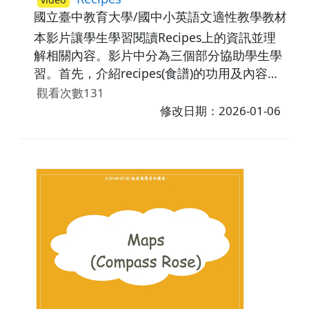
國立臺中教育大學/國中小英語文適性教學教材研
本影片讓學生學習閱讀Recipes上的資訊並理
解相關內容。影片中分為三個部分協助學生學
習。首先，介紹recipes(食譜)的功用及內容
有：the ingredients(食材)used, the amounts
觀看次數131
needed, the directions(步驟)和pictures。之
修改日期：2026-01-06
後，講解Directions(步驟)上所註記的料理製作
流程。最後，藉由練習題讓學生應用所學內
容。