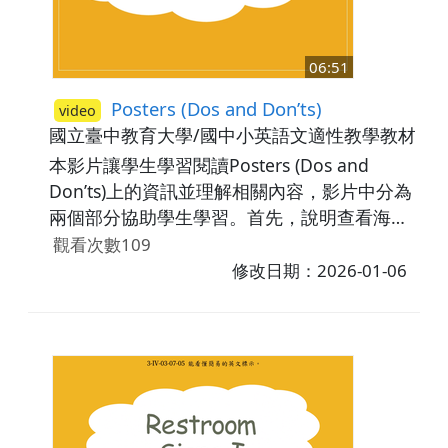
06:51
Posters (Dos and Don’ts)
video
國立臺中教育大學/國中小英語文適性教學教材研
本影片讓學生學習閱讀Posters (Dos and
Don’ts)上的資訊並理解相關內容，影片中分為
兩個部分協助學生學習。首先，說明查看海報
上的Title (標題)、cross和stroke圖示、圖片、
觀看次數109
文字及顏色可以從中了解海報所要傳達的訊
修改日期：2026-01-06
息，再藉由練習題讓學生應用所學內容。相關
議題：安全。