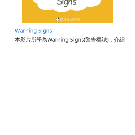
Warning Signs
本影片所學為Warning Signs(警告標誌)，介紹
6個警告標誌並解釋標誌代表的意思，包含：
CAUTION、QUIET PLEASE、OPEN DOOR
WITH CARE、DANGER KEEP OUT、KEEP
觀看次數242
下載數0
HANDS AWAY、WATCH YOUR STEP。以及，
修改日期：2026-01-06
學習相關單字如：caution(小心)、quiet(安
靜)、care(小心)、danger(危險)、away(離
開)、step(腳步)。最後，藉由練習題讓學生複
習所學內容。相關議題：安全教育。