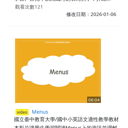
timetables(時刻表)的功用及內容包含：出發
觀看次數121
地及目的地(Where)、今日時刻(When)、出發
修改日期：2026-01-06
時間(Departure)、行車時間(Duration)、抵達
時間(Arrival)。之後，透過問答的方式讓學生
找出時刻表上正確的資訊。最後，藉由練習題
讓學生應用所學內容。
06:04
Menus
video
國立臺中教育大學/國中小英語文適性教學教材研
本影片讓學生學習閱讀Menus上的資訊並理解