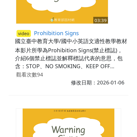
03:39
Prohibition Signs
video
國立臺中教育大學/國中小英語文適性教學教材研
本影片所學為Prohibition Signs(禁止標誌)，
介紹6個禁止標誌並解釋標誌代表的意思，包
含：STOP、NO SMOKING、KEEP OFF
GRASS、NO EATING OR DINKING、NO
觀看次數94
RUNNING、NO PARKING ANY TIME。以及，
修改日期：2026-01-06
學習相關單字如：stop(禁止)、smoke(抽菸)、
keep off(不接近)、drink(喝飲料)、park(停
車)。最後，藉由練習題讓學生複習所學內容。
相關議題：安全教育。