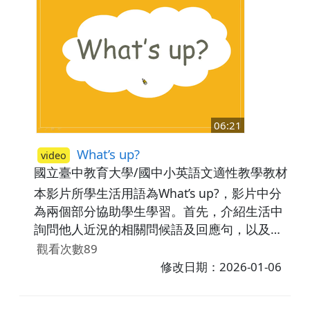
06:21
What’s up?
video
國立臺中教育大學/國中小英語文適性教學教材研
本影片所學生活用語為What’s up?，影片中分
為兩個部分協助學生學習。首先，介紹生活中
詢問他人近況的相關問候語及回應句，以及。
之後，透過情境對話讓學生了解問候語的使用
觀看次數89
時機，影片中提及的問候語：How's it going?
修改日期：2026-01-06
／What's up?／How are things with you?／
How's everything?／How are you doing?／