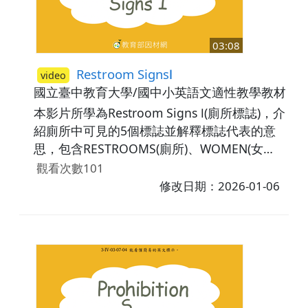
03:08
Restroom SignsⅠ
video
國立臺中教育大學/國中小英語文適性教學教材研
本影片所學為Restroom Signs Ⅰ(廁所標誌)，介
紹廁所中可見的5個標誌並解釋標誌代表的意
思，包含RESTROOMS(廁所)、WOMEN(女
性)、MEN(男性)、FAMILY RESTROOM(家庭廁
觀看次數101
所)、ACCESSIBLE RESTROOM(殘障廁所)。最
修改日期：2026-01-06
後，藉由練習題讓學生複習所學內容。