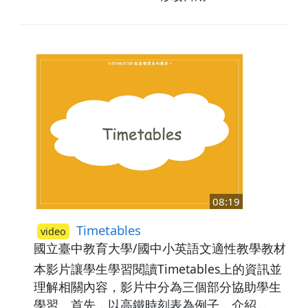
／Goodbye!／See you soon!／Good
night!。之後，透過人物的情境對話讓學生了
解問候語的使用時機，並補充How are you相
關的回應句如：It's okay.／It's not too bad.／
It's great.／I'm pretty good.／I'm fine.／I'm
having a bad day.。
08:19
Timetables
video
國立臺中教育大學/國中小英語文適性教學教材研
本影片讓學生學習閱讀Timetables上的資訊並
理解相關內容，影片中分為三個部分協助學生
學習。首先，以高鐵時刻表為例子，介紹