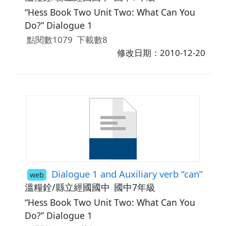
“Hess Book Two Unit Two: What Can You
Do?” Dialogue 1
點閱數1079
下載數8
修改日期：2010-12-20
Dialogue 1 and Auxiliary verb “can”
web
溫糧銓/縣立經國國中
國中7年級
“Hess Book Two Unit Two: What Can You
Do?” Dialogue 1