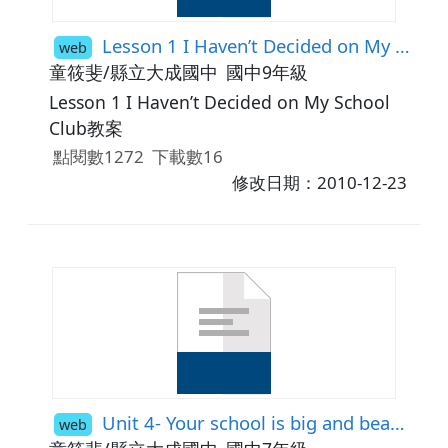
Lesson 1 I Haven’t Decided on My School Club
web
童筱斐/縣立大成國中
國中9年級
Lesson 1 I Haven’t Decided on My School
Club教案
點閱數1272
下載數16
修改日期：2010-12-23
Unit 4- Your school is big and beautiful
web