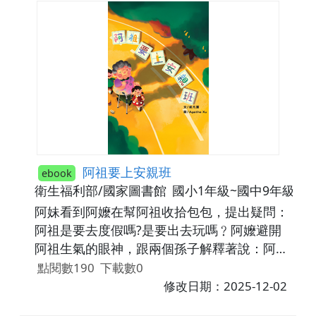
容越來越多，覺得虎克船長好像也沒有那麼可
怕了！
阿祖要上安親班
ebook
衛生福利部/國家圖書館
國小1年級~國中9年級
阿妹看到阿嬤在幫阿祖收拾包包，提出疑問：
阿祖是要去度假嗎?是要出去玩嗎﹖阿嬤避開
阿祖生氣的眼神，跟兩個孫子解釋著說：阿祖
要去安親班！沒想到老人也有安親班，阿祖有
點閱數190
下載數0
點緊張，不是很願意，爸爸拿起桌上社工阿姨
修改日期：2025-12-02
給的資料說：我們一起去阿祖要去的日間照顧