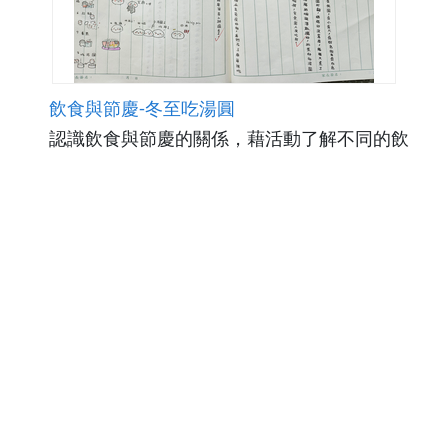
飲食與節慶-冬至吃湯圓
認識飲食與節慶的關係，藉活動了解不同的飲
食特色，搭配康軒版國語六上第十二課(最好的
味覺禮物)，透過記憶的味道，活動中與小組互
動，使得味道創造了新的回憶。也藉此了解十
點閱數725
下載數5
二節氣的由來。
修改日期：2023-12-27