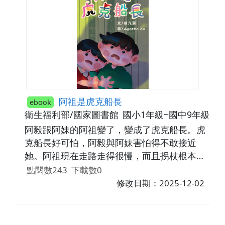
阿祖是虎克船長
ebook
衛生福利部/國家圖書館
國小1年級~國中9年級
阿毅跟阿妹的阿祖變了，變成了虎克船長。虎
克船長好可怕，阿毅與阿妹害怕得不敢接近
她。阿祖現在走路走得很慢，而且拐杖根本拿
不穩。阿祖還要去看醫生，可是每次叫計程車
點閱數243
下載數0
都讓司機等很久。阿嬤年紀大了，沒有辦法24
修改日期：2025-12-02
小時陪在阿祖身邊，可是爸媽都要上班，難道
要阿毅跟阿妹照顧阿祖嗎﹖阿毅與阿妹看著大
家陪著阿祖練習走路，看著阿祖越來越好，笑