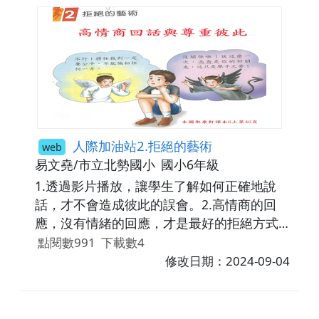
人際加油站2.拒絕的藝術
web
易文堯/市立北勢國小
國小6年級
1.透過影片播放，讓學生了解如何正確地說
話，才不會造成彼此的誤會。2.高情商的回
應，沒有情緒的回應，才是最好的拒絕方式。
3.同時介紹惡作劇的結果，會帶來彼此的傷
點閱數991
下載數4
害。如何拒絕惡作劇，也是學生要具備的知
修改日期：2024-09-04
能。4.結合品格教育尊重，拒絕是尊重彼此的
展現，而非情緒上的字眼。5.從拒絕到尊重，
讓學生學習到說話的藝術，與拒紹的技巧。