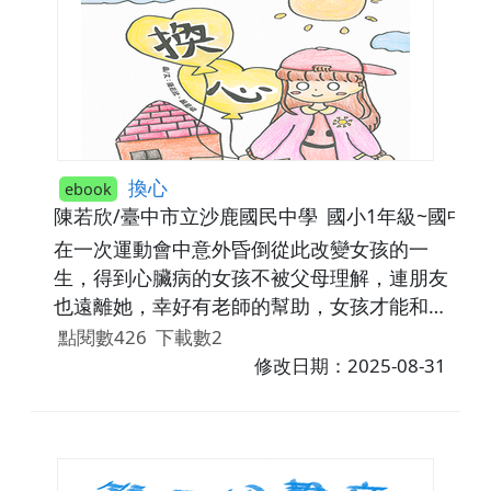
開調查。【食藥安全重點：健康消費資訊與媒
體的影響，只要是吃的東西都有可能發生食安
事件】 03:19 小妖們看到白鹿爺爺生病都擔
心不已，火猴準備拿快樂粉給爺爺吃，至聖藥
師即時出現阻止。艾里用預言能力看到奶油果
被黑狗黨抓起來，眾人決定前往營救。【食藥
安全重點：覺察黑心食品及食安事件對個人、
換心
ebook
家庭生活的影響及帶來的危機】 04:28 眾人
陳若欣/臺中市立沙鹿國民中學
國小1年級~國中9年
來到快樂粉製造工廠，發現黑狗黨就是在路上
在一次運動會中意外昏倒從此改變女孩的一
推銷的蒙面人。正當強風把眾人吹跑時，金鑠
生，得到心臟病的女孩不被父母理解，連朋友
鑠部長到來將黑狗黨抓起來，奶油果也直播呼
也遠離她，幸好有老師的幫助，女孩才能和大
籲大家不要再吃快樂粉。【食藥安全重點：身
家分享心裡話。讓我們一起學會包容他人，做
點閱數426
下載數2
為消費者我們該如何保護自己飲食健康】
一位友善的小天使。
修改日期：2025-08-31
06:00 至聖藥師教大家如何種植喵喵妖果，並
和奶油果一起直播教導大家食藥知識。至聖藥
師卻扮成奶油果的樣子耍寶。眾人開懷大笑。
【食藥安全教案手冊】◆ 【食在好安心】