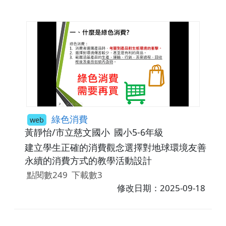
中心看一看吧！一到日間照顧中心，看到有好
多跟阿祖一樣的老人家，日間照顧中心裡就像
是為阿祖量身打造般，有著所有老人生活所需
要的東西，什麼都不缺，看起來就像是另外一
個溫暖的家，並且規劃各種適合老人家的活動
及飲食，阿祖看似很滿意。回到家中後，兄妹
倆都拿出自己最喜歡的玩具及桌遊，都塞進阿
祖的背包裡，希望阿祖帶著這兩樣交友神器，
可以在安親班如魚得水，阿祖的背包爆滿了，
綠色消費
web
大家都笑了，明天去安親班的一天，一定沒問
黃靜怡/市立慈文國小
國小5-6年級
題。
建立學生正確的消費觀念選擇對地球環境友善
永續的消費方式的教學活動設計
點閱數249
下載數3
修改日期：2025-09-18