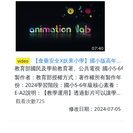
07:40
【食藥安全X妖果小學】國小版高年級 EP03 思考教室-蒙面人的快樂粉
video
教育部國民及學前教育署、公共電視
國小5-6年級
製作者：教育部授權方式：著作權所有製作年
份：2024學習階段：國小5-6年級核心素養：
E-A2說明：【教學運用】透過影片可以讓學生
認識分辨黑心食品及食安事件對個人、家庭及
觀看次數725
社會的影響。以及覺知各種食藥妝誤用所帶來
修改日期：2024-07-05
的威脅感和嚴重性，其學習重點如下： 【我
與食安的距離】健康消費資訊與媒體的影響，
只要是吃的東西都有可能發生食安事件。