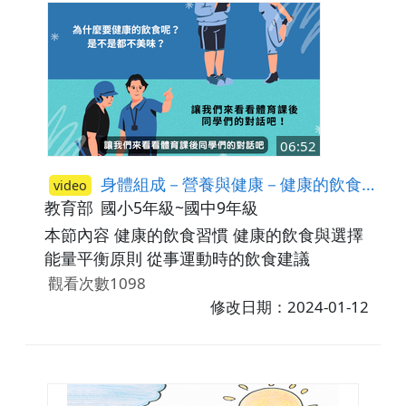
【食安事件共通點】覺察黑心食品及食安事件
對個人、家庭生活的影響及帶來的危機。
【改變食界我最行】身為消費者我們該如何保
護自己飲食健康。【故事大綱】好不容易做好
的喵喵解藥被大火給燒壞，壞消息是白鹿爺爺
也得了喵喵病。小妖們決定先回到學堂了解情
06:52
況，在途中遇到蒙面人用誇大的廣告和超便宜
的價格，向他們推銷快樂粉。但至聖藥師揭穿
身體組成－營養與健康－健康的飲食習慣
video
快樂粉的騙局，而前往調查的奶油果竟然被抓
教育部
國小5年級~國中9年級
了起來！ 【應對重點】 00:00 片頭 01:00
本節內容 健康的飲食習慣 健康的飲食與選擇
在小妖們的努力下終於做完解藥。但隔天煉藥
能量平衡原則 從事運動時的飲食建議
室突然起火導致解藥被燒毀，更糟的是白鹿爺
觀看次數1098
爺也得了喵喵病！小妖們決定立刻下山看望爺
修改日期：2024-01-12
爺，而至聖藥師則去尋找喵喵妖果製作解藥。
 02:06 回學堂的路上，小妖們遇到一個蒙面
人誇大的推銷快樂粉，火猴被誇張的廣告吸引
並拿了試用品，奶油果覺得其中有些古怪便離