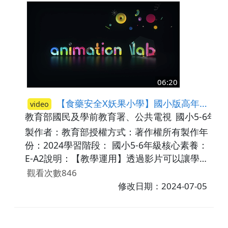
【食安事件共通點】覺察黑心食品及食安事件
對個人、家庭生活的影響及帶來的危機。
【改變食界我最行】身為消費者我們該如何保
護自己飲食健康。【故事大綱】思考教室裡，
奶奶帶著小妖們一起回顧本集影片，再次和大
家分享食藥安全裡其他的小知識。【應對重
06:20
點】 01:06 1.我與食安的距離-選擇檢驗合格
的食品，認識食品標章 03:51 2.食安事件共
【食藥安全X妖果小學】國小版高年級 EP03 蒙面人的快樂粉
video
通點+食界角色追追追-黑心食品帶來的危害與
教育部國民及學前教育署、公共電視
國小5-6年級
共通點 04:37 3.改變食界我最行-認識食安環
製作者：教育部授權方式：著作權所有製作年
境的各個角色，注意吃下去的食品，及時檢舉
份：2024學習階段： 國小5-6年級核心素養：
黑心食品 07:03 延伸互動-購買的食品上是否
E-A2說明：【教學運用】透過影片可以讓學生
有食品標章？【交通安全教案手冊】◆ 【安全
認識分辨黑心食品及食安事件對個人、家庭及
觀看次數846
入口】p.91-101
社會的影響。以及覺知各種食藥妝誤用所帶來
修改日期：2024-07-05
的威脅感和嚴重性，其學習重點如下： 【我
與食安的距離】健康消費資訊與媒體的影響，
只要是吃的東西都有可能發生食安事件。