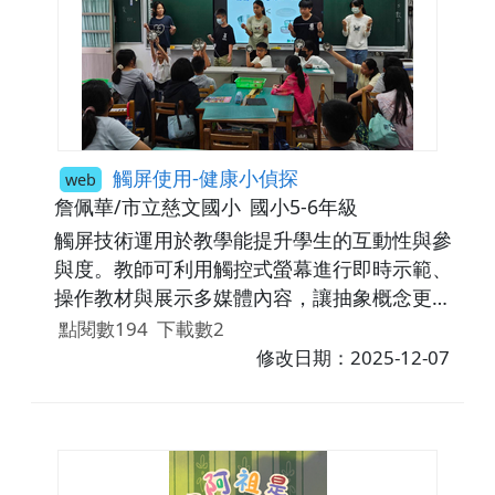
觸屏使用-健康小偵探
web
詹佩華/市立慈文國小
國小5-6年級
觸屏技術運用於教學能提升學生的互動性與參
與度。教師可利用觸控式螢幕進行即時示範、
操作教材與展示多媒體內容，讓抽象概念更具
體化。學生可直接觸控操作學習軟體、拖曳圖
點閱數194
下載數2
形或進行分組合作，有助於提升理解力與學習
修改日期：2025-12-07
動機。此方式使課堂更生動、多元且有效。