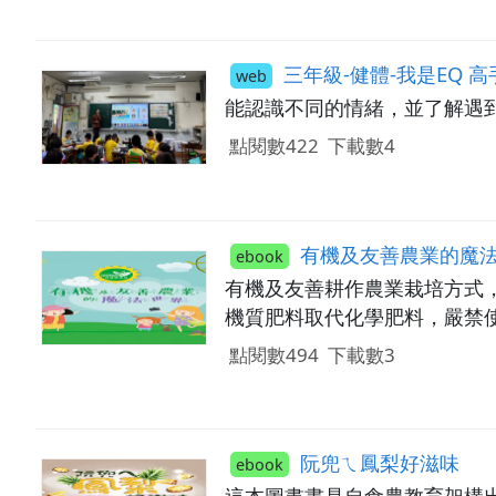
三年級-健體-我是EQ 高
web
能認識不同的情緒，並了解遇
點閱數422
下載數4
有機及友善農業的魔
ebook
有機及友善耕作農業栽培方式
機質肥料取代化學肥料，嚴禁
點閱數494
下載數3
阮兜ㄟ鳳梨好滋味
ebook