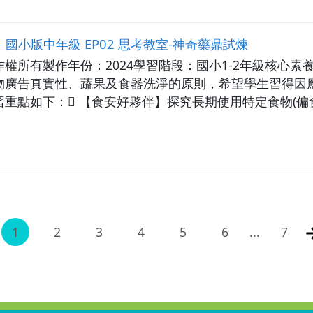
國小版中年級 EP02 思考教室-神奇藥鼎試煉
權所有製作年份：2024學習階段：國小1-2年級核心素養
物廣告真實性、蔬果及食器洗淨的原則，希望學生習得因
重點如下： 【食安好夥伴】探究長期使用特定食物(偏
【食藥保平安】能在生活中實踐安全食藥的行動。【故事大
01:00 1.洗淨有一套-不可用洗碗精或鹽水洗淨，要用清水洗蔬果，蔬果清潔
呢？【交通安全教案手冊】◆ 【安全入口】p.91-101
1
2
3
4
5
6
...
7