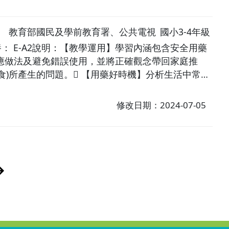
教育部國民及學前教育署、公共電視
國小3-4年級
： E-A2說明：【教學運用】學習內涵包含安全用藥
應做法及避免錯誤使用，並將正確觀念帶回家庭推
食)所產生的問題。 【用藥好時機】分析生活中常見
綱】思考教室裡，奶奶帶著小妖們一起回顧本集影
修改日期：2024-07-05