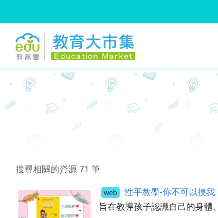
:::
跳到主要內容
:::
搜尋相關的資源
71
筆
性平教學-你不可以摸我
web
旨在教導孩子認識自己的身體