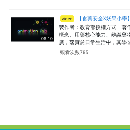
【食藥安全X妖果小學】
video
製作者：教育部授權方式：著作
概念、用藥核心能力、辨識藥
08:10
廣，落實於日常生活中，其學習
藥物對身體的保護作用。 
觀看次數785
片，再次和大家分享食藥安全裡其他的小知識。【應對重點】 
四字訣。 02:58 2.藥物萬花筒-藥物分類及使用方法，如何看各類藥品標示。 05:40 3.安全「藥」留意-認識用藥五不。 07:35 延伸互動-
觀察家裡的藥物應該怎麼使用才對