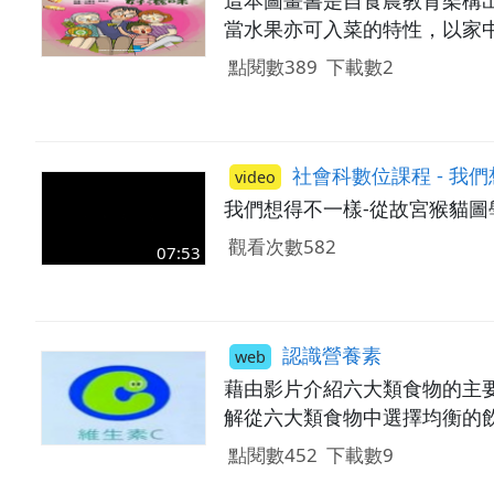
這本圖畫書是自食農教育架構出
當水果亦可入菜的特性，以家
點閱數389
下載數2
社會科數位課程 - 我
video
我們想得不一樣-從故宮猴貓圖
觀看次數582
07:53
認識營養素
web
藉由影片介紹六大類食物的主
解從六大類食物中選擇均衡的
點閱數452
下載數9