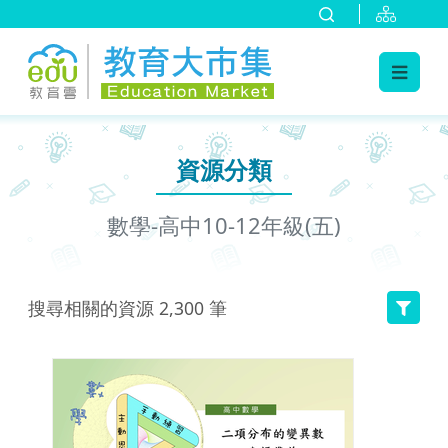
:::
跳到主要內容
:::
資源分類
數學-高中10-12年級(五)
搜尋相關的資源
2,300
筆