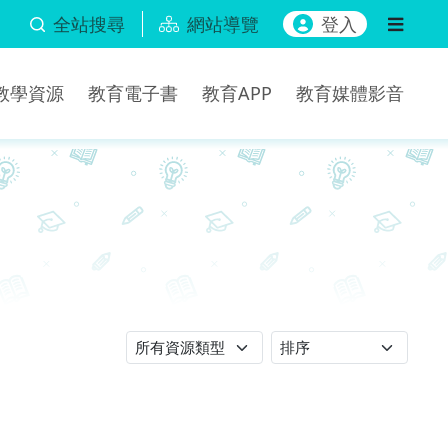
全站搜尋
網站導覽
登入
b教學資源
教育電子書
教育APP
教育媒體影音