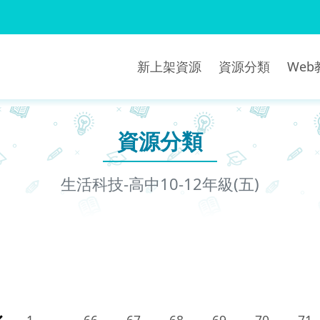
新上架資源
資源分類
We
資源分類
生活科技-高中10-12年級(五)
1
...
66
67
68
69
70
71