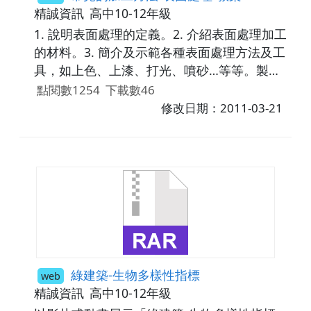
精誠資訊
高中10-12年級
1. 說明表面處理的定義。2. 介紹表面處理加工
的材料。3. 簡介及示範各種表面處理方法及工
具，如上色、上漆、打光、噴砂…等等。製作
不同變項(大小、形狀、初步施力、材質(重
點閱數1254
下載數46
量)、轉動動力等等)輸入後，轉動速率變大變
修改日期：2011-03-21
小之畫面，供學生自行操作使用。3利用空白
的九宮格表，請同學將影響各種陀螺轉動變
項，點選拖曳正確移入各空格中。4說明系統
性分析工具九宮格法，在創意設計中強迫思考
與建立該項產品相關背景知識之功能。
綠建築-生物多樣性指標
web
精誠資訊
高中10-12年級