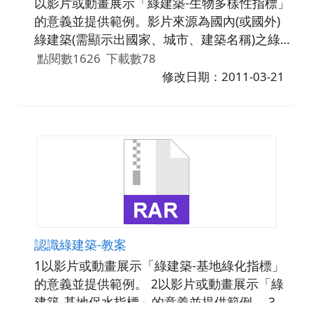
以影片或動畫展示「綠建築-生物多樣性指標」
的意義並提供範例。影片來源為國內(或國外)
綠建築(需顯示出國家、城市、建築名稱)之綠
建築-生物多樣性指標三種以上例子，如社區綠
點閱數1626
下載數78
網系統、表土保存技術、生態水池、生態水
修改日期：2011-03-21
域、生態邊坡 / 生態圍籬設計和多孔隙環
境……等等，顯現該指標運作時，採用3D動畫
穿插入影片中。影片配合語音、字幕。
認識綠建築-教案
1以影片或動畫展示「綠建築-基地綠化指標」
的意義並提供範例。 2以影片或動畫展示「綠
建築-基地保水指標」的意義並提供範例。 3以