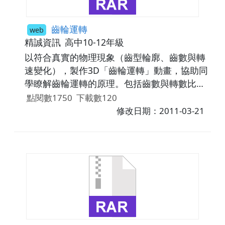
齒輪運轉
web
精誠資訊
高中10-12年級
以符合真實的物理現象（齒型輪廓、齒數與轉
速變化），製作3D「齒輪運轉」動畫，協助同
學瞭解齒輪運轉的原理。包括齒數與轉數比，
扭力輸出變化等。※「齒輪運轉」動畫，應分
點閱數1750
下載數120
別說明正齒輪、斜齒輪、人字形齒輪、堝形齒
修改日期：2011-03-21
輪運轉的差別，漸開線與擺線齒輪的差別。※
以符合真實的齒輪嚙合運轉速的方式，製作
3D「齒輪的種類」動畫，協助同學瞭解齒輪運
轉的原理。※「齒輪的種類」動畫，應分別說
明正齒輪（Spur gears）、小齒輪與齒條
(Racks)、螺旋齒輪（Helical gears）、傘形齒
輪（Bevel gears)、交錯螺旋齒輪(Screw
gears) 、蝸桿蝸輪(Worms and worm