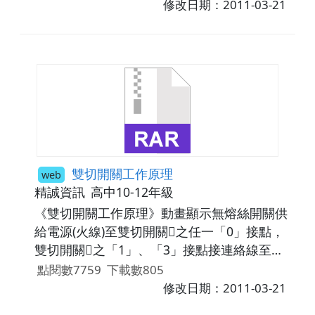
修改日期：2011-03-21
雙切開關工作原理
web
精誠資訊
高中10-12年級
《雙切開關工作原理》動畫顯示無熔絲開關供
給電源(火線)至雙切開關之任一「0」接點，
雙切開關之「1」、「3」接點接連絡線至雙
切開關之「1」、「3」接點。接著，雙切開
點閱數7759
下載數805
關之任一「0」接點接至燈泡正極、燈泡負極
修改日期：2011-03-21
接回接地端(地線)，如此可讓雙切開關正常運