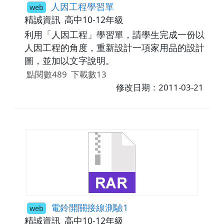
gears)、行星齒輪（Planetary gear train）等
人因工程學習單
web
7種常見的齒輪。※以符合真實的物理現象
精誠資訊
高中10-12年級
（主被動輪直徑與轉速變化），製作3D「皮帶
利用「人因工程」學習單，請學生完成一份以
輪與鏈輪運轉」動畫，協助同學瞭解皮帶輪與
人因工程的角度，重新設計一項家用品的設計
鏈輪運轉的原理。※「皮帶輪與鏈輪運轉」動
圖，並加以文字說明。
畫，應分別說明皮帶的斷面形狀、打滑現象、
點閱數489
下載數13
正時皮帶、"8"字形傳動、張力輪與轉動方向
修改日期：2011-03-21
等。鏈輪部份應說明噪音、磨耗後的齒形變
尖、張力輪與轉動方向等。
電鈴開關接線測驗1
web
精誠資訊
高中10-12年級