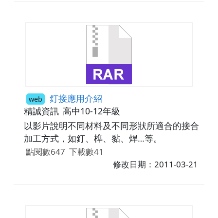
作，讓兩個雙切開關控制燈泡點亮(兩處控一
燈)。
釘接應用介紹
web
精誠資訊
高中10-12年級
以影片說明不同材料及不同形狀所適合的接合
加工方式，如釘、榫、黏、焊…等。
點閱數647
下載數41
修改日期：2011-03-21