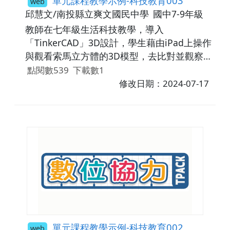
單元課程教學示例-科技教育003
web
邱慧文/南投縣立爽文國民中學
國中7-9年級
教師在七年級生活科技教學，導入
「TinkerCAD」3D設計，學生藉由iPad上操作
與觀看索馬立方體的3D模型，去比對並觀察正
投影，並從平台上學習如何簡單的構建3D模
點閱數539
下載數1
型。最後，透過Quizizz平台進行複習與學習評
修改日期：2024-07-17
量，透過平台方便掌握學生進度並記錄學習歷
程，也能提供自主復習，因此，設計圖繪製的
教學活動，從過去傳統的精熟的製圖練習，轉
變為強調空間立體概念與電腦輔助繪圖的數位
輔助學習。
單元課程教學示例-科技教育002
web