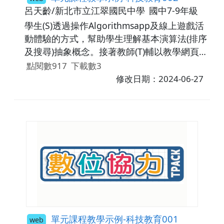
呂天齡/新北市立江翠國民中學
國中7-9年級
學生(S)透過操作Algorithmsapp及線上遊戲活
動體驗的方式，幫助學生理解基本演算法(排序
及搜尋)抽象概念。接著教師(T)輔以教學網頁
及多媒體素材(圖片動畫影片)促進學生的演算
點閱數917
下載數3
法思維。最後以學習單評量學生的理解程度。
修改日期：2024-06-27
單元課程教學示例-科技教育001
web