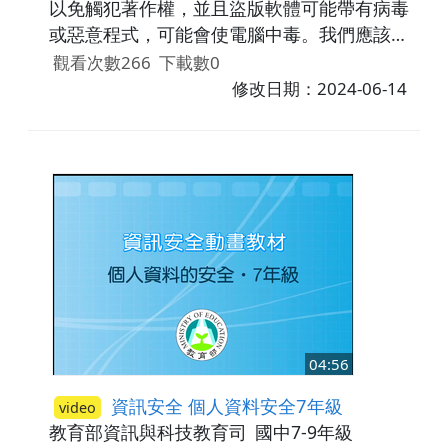
以免觸犯著作權，並且盜版軟體可能帶有病毒
或惡意程式，可能會使電腦中毒。我們應該經
由正當管道獲得商業軟體、免費軟體或是共享
觀看次數266
下載數0
軟體。
修改日期：2024-06-14
04:56
資訊安全 個人資料安全7年級
video
教育部資訊與科技教育司
國中7-9年級