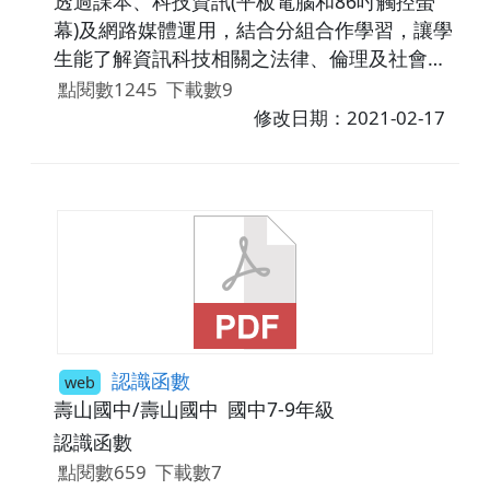
透過課本、科技資訊(平板電腦和86吋觸控螢
幕)及網路媒體運用，結合分組合作學習，讓學
生能了解資訊科技相關之法律、倫理及社會議
題，以保護自己與尊重他人。
點閱數1245
下載數9
修改日期：2021-02-17
認識函數
web
壽山國中/壽山國中
國中7-9年級
認識函數
點閱數659
下載數7