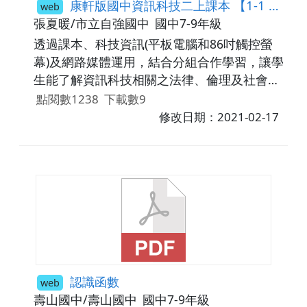
康軒版國中資訊科技二上課本 【1-1 資訊科技的社會議題】
web
張夏暖/市立自強國中
國中7-9年級
透過課本、科技資訊(平板電腦和86吋觸控螢
幕)及網路媒體運用，結合分組合作學習，讓學
生能了解資訊科技相關之法律、倫理及社會議
題，以保護自己與尊重他人。
點閱數1238
下載數9
修改日期：2021-02-17
認識函數
web
壽山國中/壽山國中
國中7-9年級