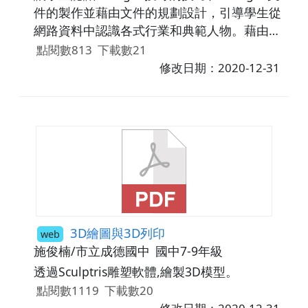
件的製作並藉由文件的規劃設計，引導學生從
網路資料中認識各式行業和典範人物。藉由搜
尋典範人物認識行業並了解行業所需的技能。
點閱數813
下載數21
修改日期：2020-12-31
3D繪圖與3D列印
web
施俊楠/市立成德國中
國中7-9年級
透過Sculptris雕塑軟體,繪製3D模型。
點閱數1119
下載數20