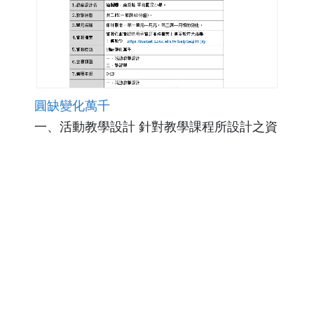
圓缺變化萬千
一、活動教學設計 針對教學課程所設計之資
料，包括教學目標、內容、方法、程序、活動
與評鑑。 二、學習單 依據教學活動所設計之
作業單，內容包含觀察月亮、操作月亮實務體
點閱數991
下載數6
與繪畫出月亮變化，用來輔助檢視學生的學習
修改日期：2021-02-08
成果。