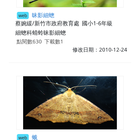
昧影細蟌
web
蔡婉緩/新竹市政府教育處
國小1-6年級
細蟌科蜻蛉昧影細蟌
點閱數630
下載數1
修改日期：2010-12-24
蛾
web