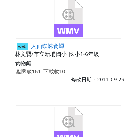
人面蜘蛛食蟬
web
林文賢/市立新埔國小
國小1-6年級
食物鏈
點閱數161
下載數10
修改日期：2011-09-29