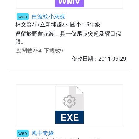
白波紋小灰蝶
web
林文賢/市立新埔國小
國小1-6年級
逗留於野薑花叢，具一條尾狀突起及醒目假
眼。
點閱數264
下載數9
修改日期：2011-09-29
風中奇緣
web