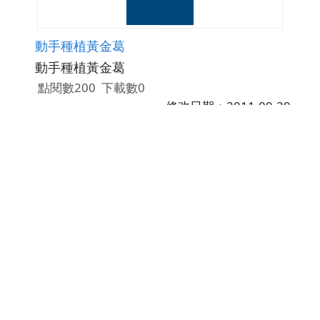
動手種植黃金葛
動手種植黃金葛
點閱數200
下載數0
修改日期：2011-09-29
天氣的變化--延伸學習
1.配合六上自然第一單元「天氣的變化」，延
伸課程,讓學生觀看約8分鐘的影片”地球暖化1”