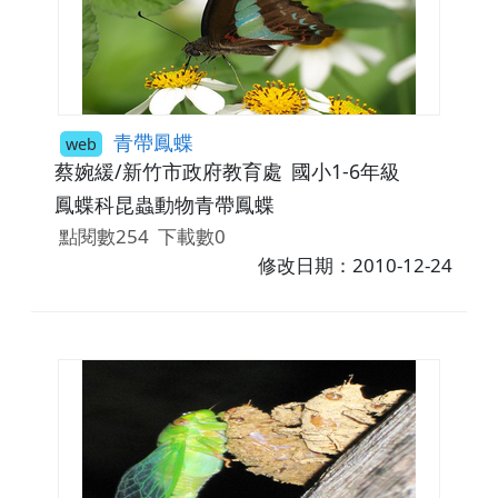
青帶鳳蝶
web
蔡婉緩/新竹市政府教育處
國小1-6年級
鳳蝶科昆蟲動物青帶鳳蝶
點閱數254
下載數0
修改日期：2010-12-24