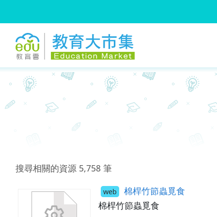
:::
跳到主要內容
:::
搜尋相關的資源
5,758
筆
棉桿竹節蟲覓食
web
棉桿竹節蟲覓食