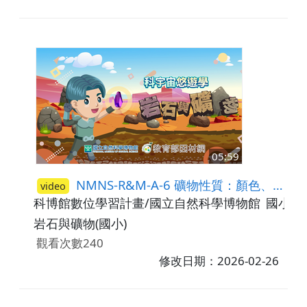
05:59
NMNS-R&M-A-6 礦物性質：顏色、硬度、條痕
video
科博館數位學習計畫/國立自然科學博物館
國小5-
岩石與礦物(國小)
觀看次數240
修改日期：2026-02-26