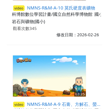
NMNS-R&M-A-10 莫氏硬度表礦物
video
科博館數位學習計畫/國立自然科學博物館
國小5-
岩石與礦物(國小)
觀看次數345
修改日期：2026-02-26
03:25
NMNS-R&M-A-9 石膏、方解石、螢石
video