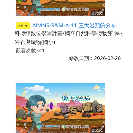
07:05
NMNS-R&M-A-11 三大岩類的分布
video
科博館數位學習計畫/國立自然科學博物館
國小5-
岩石與礦物(國小)
觀看次數341
修改日期：2026-02-26
05:35