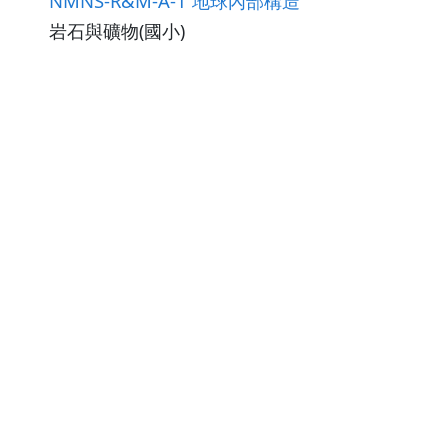
NMNS-R&M-A-1 地球內部構造
岩石與礦物(國小)
觀看次數220
下載數0
修改日期：2026-02-26
塑膠結構與特性-杯子大變身～你想不到的小技巧！
杯子反串可口可樂...是怎麼辦到的？ 原來只要
用隨手可得的東西，就可以讓玻璃杯大變身！
製作技巧大公開，快來做出屬於你的百變造型