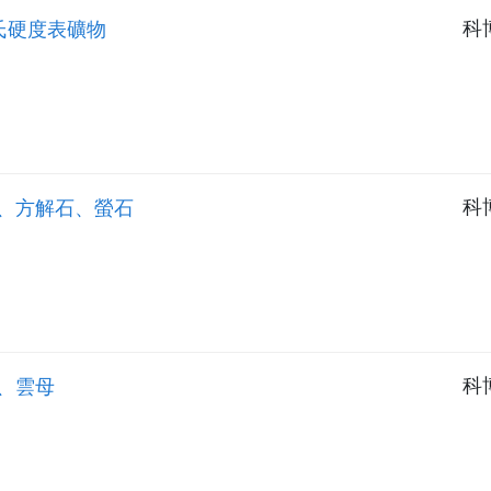
 莫氏硬度表礦物
科
石膏、方解石、螢石
科
英、雲母
科