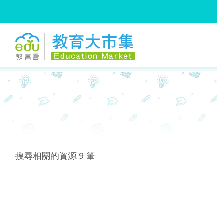
:::
跳到主要內容
:::
搜尋相關的資源
9
筆