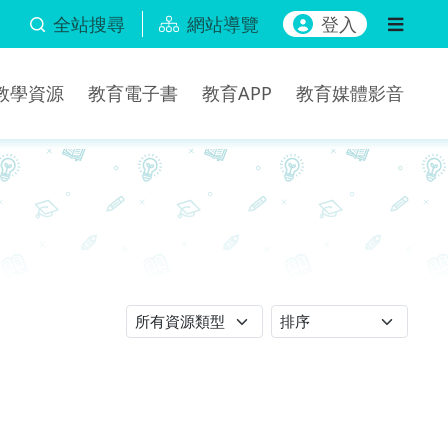
全站搜尋
網站導覽
登入
b教學資源
教育電子書
教育APP
教育媒體影音