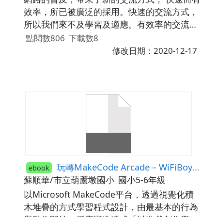
效率，所已被廣泛的採用。快速的交流方式，
所以我們來不及學習及適應。有效率的交流方
式，所以冰冷文字語氣的讓人誤會。話如果
點閱數806
下載數8
「講起來」天就要「黑一邊」
修改日期：2020-12-17
玩轉MakeCode Arcade – WiFiBoy遊戲創作
ebook
蘇順華/市立葫蘆墩國小
國小5-6年級
以Microsoft MakeCode平台，透過視覺化積
木堆疊的方式學習程式設計，由最基本的行為