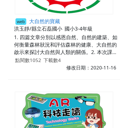
大自然的寶藏
web
洪玉靜/縣立石磊國小
國小3-4年級
1. 四篇文章分別以感恩自然、自然的建築、如
何衡量森林狀況和評估森林的健康、大自然的
啟示來探討大自然與人類的關係。2. 本次課程
選用的四篇文章，可以做為三年級自然領域課
點閱數1052
下載數4
程「植物的身體」的延伸閱讀教材。
修改日期：2020-11-16