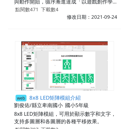
與動作開始，循序漸進達成「以遊戲創作學程
式設計」的目標。
點閱數471
下載數4
修改日期：2021-09-24
8x8 LED矩陣模組介紹
web
劉俊佑/縣立卑南國小
國小5年級
8x8 LED矩陣模組，可用於顯示數字和文字，
支持多圖層和各圖層的各種平移效果。