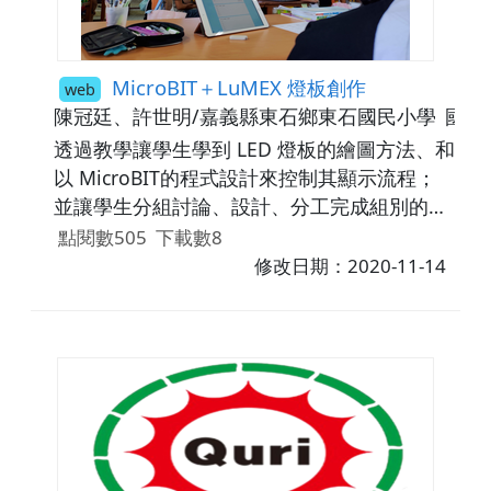
MicroBIT＋LuMEX 燈板創作
web
陳冠廷、許世明/嘉義縣東石鄉東石國民小學
國小5
透過教學讓學生學到 LED 燈板的繪圖方法、和
以 MicroBIT的程式設計來控制其顯示流程；
並讓學生分組討論、設計、分工完成組別的燈
板設計後，上台發表讓學習達到互動共好的學
點閱數505
下載數8
習目標。
修改日期：2020-11-14