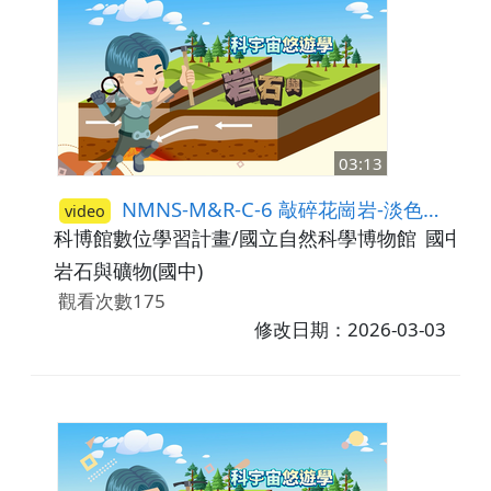
03:13
NMNS-M&R-C-6 敲碎花崗岩-淡色礦物(石英、長石)
video
科博館數位學習計畫/國立自然科學博物館
國中7-
岩石與礦物(國中)
觀看次數175
修改日期：2026-03-03