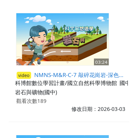
03:24
NMNS-M&R-C-7 敲碎花崗岩-深色礦物(黑雲母)
video
科博館數位學習計畫/國立自然科學博物館
國中7-
岩石與礦物(國中)
觀看次數189
修改日期：2026-03-03