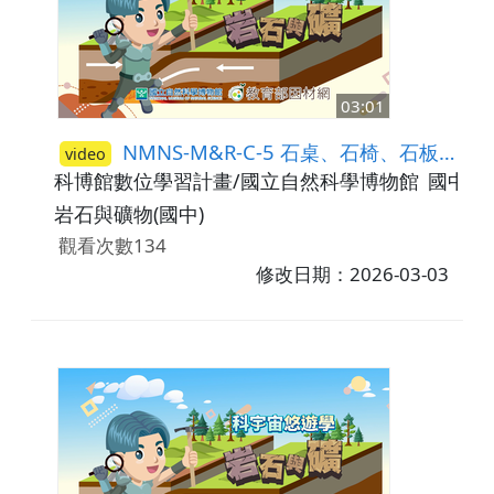
03:01
NMNS-M&R-C-5 石桌、石椅、石板(大理石、花崗岩、蛇紋岩)
video
科博館數位學習計畫/國立自然科學博物館
國中7-
岩石與礦物(國中)
觀看次數134
修改日期：2026-03-03