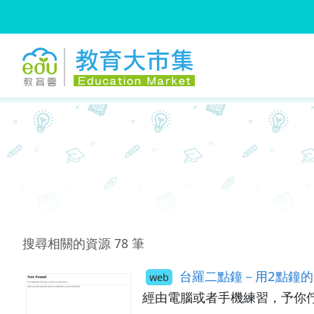
:::
跳到主要內容
:::
搜尋相關的資源
78
筆
台羅二點鐘－用2點鐘的
web
經由電腦或者手機練習，予你