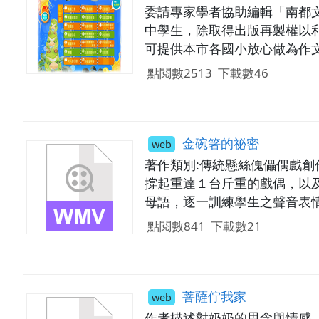
委請專家學者協助編輯「南都
中學生，除取得出版再製權以
可提供本市各國小放心做為作
點閱數2513
下載數46
金碗箸的祕密
web
著作類別:傳統懸絲傀儡偶戲
撐起重達１台斤重的戲偶，以及
母語，逐一訓練學生之聲音表
點閱數841
下載數21
菩薩佇我家
web
作者描述對奶奶的思念與情感