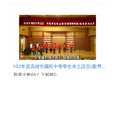
102年度高雄市國民中學學生本土語言(臺灣閩南語)說唱藝術比賽─唱謠比賽(現代類) 第三名-忠孝國中
觀看次數667
下載數0
修改日期：2016-02-04