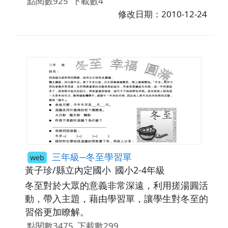
點閱數925
下載數4
修改日期：2010-12-24
三年級─冬至學習單
web
黃子珍/縣立內定國小
國小2-4年級
冬至對於大眾的意義非常深遠，利用搓湯圓活
動，帶入主題，藉由學習單，讓學生對冬至的
習俗更加瞭解。
點閱數3475
下載數299