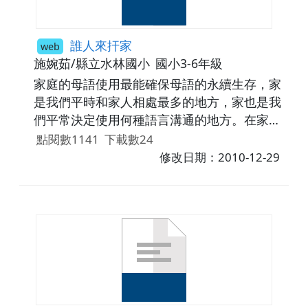
誰人來扞家
web
施婉茹/縣立水林國小
國小3-6年級
家庭的母語使用最能確保母語的永續生存，家
是我們平時和家人相處最多的地方，家也是我
們平常決定使用何種語言溝通的地方。在家庭
中，家長對孩童有很大的影響力，不只在於語
點閱數1141
下載數24
言的學習，更重要的是價值觀的建立。因此設
修改日期：2010-12-29
計者利用導讀繪本故事做為教學主軸，嘗試結
合本土語言與家庭教育、性別平等教育，讓學
童除了能從生活周遭的人事物中取得本土語言
的學習素材，培養探索與熱愛本土語言的興
趣，也能肯定家庭教育的價值，願意建立正向
而良好的人際關係。