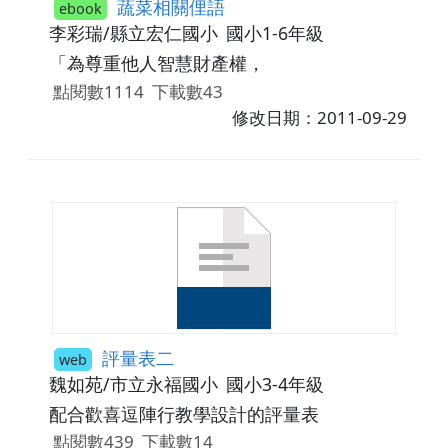
蔬菜相關俚語
ebook
李彩瑞/縣立宏仁國小
國小1-6年級
「為尊重他人智慧財產權，
點閱數1114
下載數43
修改日期：2011-09-29
評量表二
web
魏如苑/市立永福國小
國小3-4年級
配合歡喜逗陣行教學設計的評量表
點閱數439
下載數14