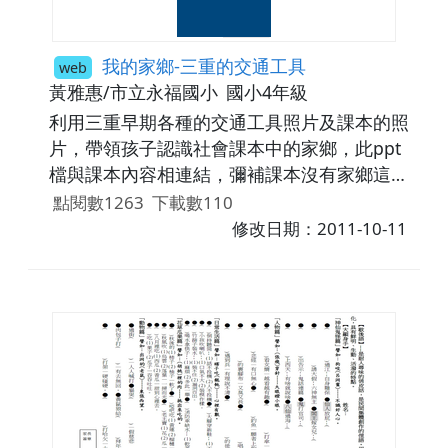
我的家鄉-三重的交通工具
web
黃雅惠/市立永福國小
國小4年級
利用三重早期各種的交通工具照片及課本的照
片，帶領孩子認識社會課本中的家鄉，此ppt
檔與課本內容相連結，彌補課本沒有家鄉這片
的缺點，學生藉由親近的家鄉照片，強化家鄉
點閱數1263
下載數110
概念的學習。加上火焰大挑戰一些小測驗，有
修改日期：2011-10-11
趣的設計，除了馬上複習也可以激發學生的學
習興趣。