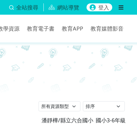
全站搜尋
網站導覽
登入
b教學資源
教育電子書
教育APP
教育媒體影音
潘靜樺/縣立六合國小
國小3-6年級