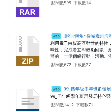
點閱數599
下載數14
勝利e海角~從城邊到海
web
利用電子白板高互動性的特性
味性，完成者立即鼓勵回饋，
辦的「十億個綠行動」活動。
（當然是透過英語），同時也閱
點閱數672
下載數27
language與世界地球村民互
99_四年級學年班群發
web
99_四年級學年班群發展特色
點閱數1412
下載數71