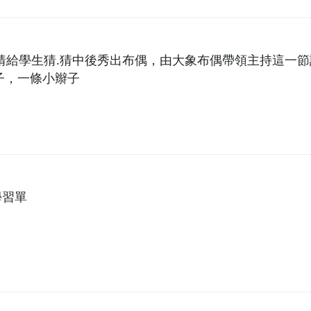
謎猜給學生猜.猜中後秀出布偶，由大象布偶帶領主持這一節
子，一條小辮子
學習單