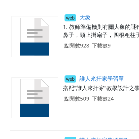
大象
web
1. 教師準備機則有關大象的
鼻子，頭上掛扇子，四根粗柱
點閱數928
下載數9
誰人來扞家學習單
web
搭配"誰人來扞家"教學設計之
點閱數509
下載數24