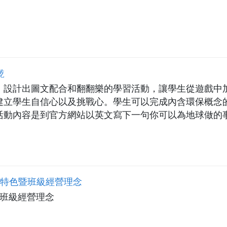
墘
，設計出圖文配合和翻翻樂的學習活動，讓學生從遊戲中加
建立學生自信心以及挑戰心。學生可以完成內含環保概念
活動內容是到官方網站以英文寫下一句你可以為地球做的
讀觀摹其他人所張貼的行動語句。 加深加廣讓學生吸取更多
動、溝通、分享。
展特色暨班級經營理念
暨班級經營理念