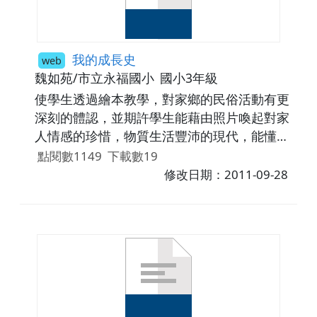
我的成長史
web
魏如苑/市立永福國小
國小3年級
使學生透過繪本教學，對家鄉的民俗活動有更
深刻的體認，並期許學生能藉由照片喚起對家
人情感的珍惜，物質生活豐沛的現代，能懂得
珍惜身邊人、事、物並知福惜福；同時能培養
點閱數1149
下載數19
愛鄉土的情操。
修改日期：2011-09-28