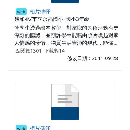
相片簿仔
web
魏如苑/市立永福國小
國小3年級
使學生透過繪本教學，對家鄉的民俗活動有更
深刻的體認，並期許學生能藉由照片喚起對家
人情感的珍惜，物質生活豐沛的現代，能懂得
珍惜身邊人、事、物並知福惜福；同時能培養
點閱數1301
下載數14
愛鄉土的情操。
修改日期：2011-09-28
相片簿仔
web