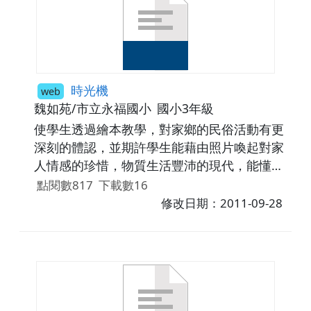
時光機
web
魏如苑/市立永福國小
國小3年級
使學生透過繪本教學，對家鄉的民俗活動有更
深刻的體認，並期許學生能藉由照片喚起對家
人情感的珍惜，物質生活豐沛的現代，能懂得
珍惜身邊人、事、物並知福惜福；同時能培養
點閱數817
下載數16
愛鄉土的情操。
修改日期：2011-09-28