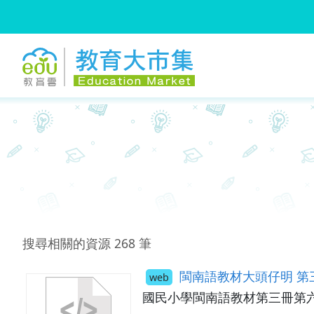
:::
跳到主要內容
:::
搜尋相關的資源
268
筆
閩南語教材大頭仔明 第
web
國民小學閩南語教材第三冊第