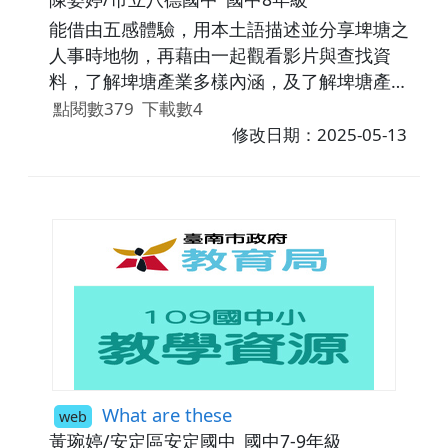
能借由五感體驗，用本土語描述並分享埤塘之
人事時地物，再藉由一起觀看影片與查找資
料，了解埤塘產業多樣內涵，及了解埤塘產業
面臨的困境。
點閱數379
下載數4
修改日期：2025-05-13
What are these
web
黃琬婷/安定區安定國中
國中7-9年級