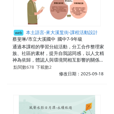
本土語言-來大溪踅街-課程活動設計
web
蔡斐琳/市立大溪國中
國中7-9年級
通過本課程的學習分組活動，分工合作整理家
族、社區的素材，提升自我認同感，以人文精
神為依歸，體認人與環境間相互影響的關係，
培養本土意識及本土感情為宗旨。
點閱數678
下載數2
修改日期：2025-09-18