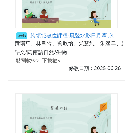
跨領域數位課程-風聲水影日月潭 永續旅遊
web
黃瑞華、林韋伶、劉欣怡、吳慧純、朱涵聿、顏培
語文/閩南語自然/生物
點閱數922
下載數5
修改日期：2025-06-26