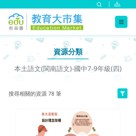
:::
跳到主要內容
:::
資源分類
本土語文(閩南語文)-國中7-9年級(四)
搜尋相關的資源
78
筆