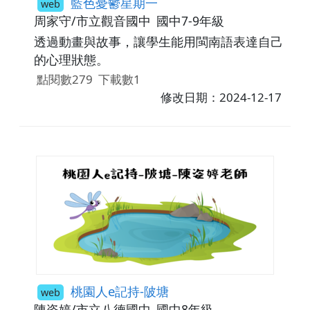
藍色憂鬱星期一
web
周家守/市立觀音國中
國中7-9年級
透過動畫與故事，讓學生能用閩南語表達自己
的心理狀態。
點閱數279
下載數1
修改日期：2024-12-17
桃園人e記持-陂塘
web
陳姿婷/市立八德國中
國中8年級