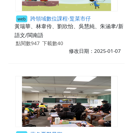
跨領域數位課程-踅菜市仔
web
黃瑞華、林韋伶、劉欣怡、吳慧純、朱涵聿/新北
語文/閩南語
點閱數947
下載數40
修改日期：2025-01-07