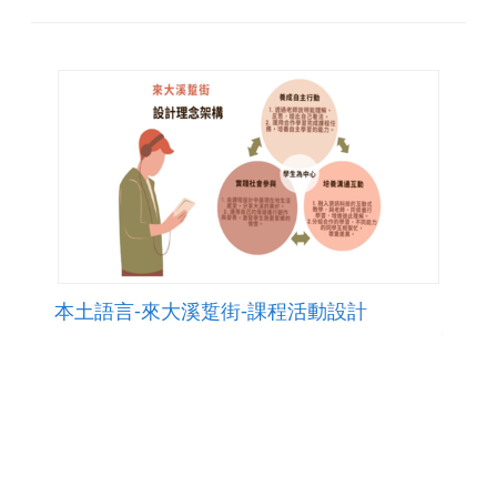
本土語言-來大溪踅街-課程活動設計
通過本課程的學習分組活動，分工合作整理家
族、社區的素材，提升自我認同感，以人文精
神為依歸，體認人與環境間相互影響的關係，
培養本土意識及本土感情為宗旨。
點閱數678
下載數2
修改日期：2025-09-18