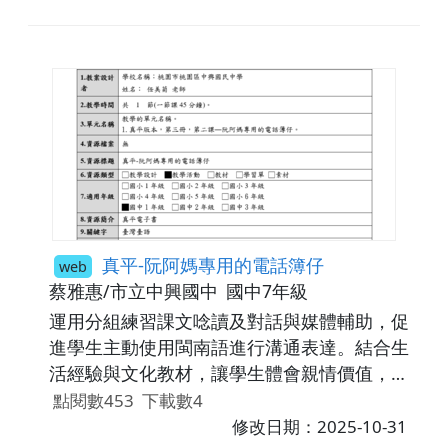
權觀念，培養學生以台語表達尊重與開放心態
的能力。
真平-阮阿媽專用的電話簿仔
web
蔡雅惠/市立中興國中
國中7年級
運用分組練習課文唸讀及對話與媒體輔助，促
進學生主動使用閩南語進行溝通表達。結合生
活經驗與文化教材，讓學生體會親情價值，並
能以閩南語表達關懷與情感。
點閱數453
下載數4
修改日期：2025-10-31