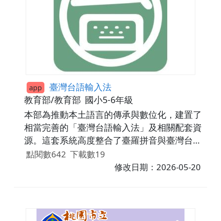
臺灣台語輸入法
app
教育部/教育部
國小5-6年級
本部為推動本土語言的傳承與數位化，建置了
相當完善的「臺灣台語輸入法」及相關配套資
源。這套系統高度整合了臺羅拼音與臺灣台語
漢字，使用者只需輸入拼音，系統便能智慧化
點閱數642
下載數19
地提供準確的漢字供選取。除了基礎的打字功
修改日期：2026-05-20
能外，更導入語音辨識功能，使民眾能快速將
語音轉化為文字，提升使用本土語言溝通的意
願。