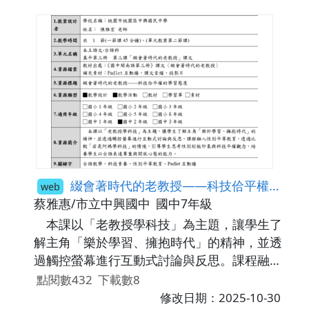
綴會著時代的老教授——科技佮平權的學習態度
web
蔡雅惠/市立中興國中
國中7年級
本課以「老教授學科技」為主題，讓學生了
解主角「樂於學習、擁抱時代」的精神，並透
過觸控螢幕進行互動式討論與反思。課程融入
性別平等教育，透過比較「若是阿媽學科技」
點閱數432
下載數8
的情境，引導學生思考性別刻板印象與科技平
修改日期：2025-10-30