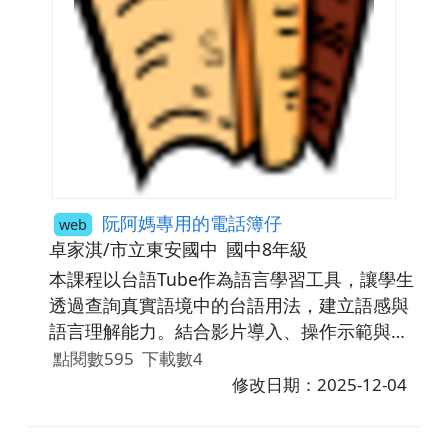
阮阿媽專用的電話簿仔
web
卓家淇/市立東安國中
國中8年級
本課程以台語Tube作為語言學習工具，讓學生
透過查詢真實語境中的台語用法，建立語感與
語言理解能力。結合影片導入、操作示範與分
組合作，讓學生在搜尋、討論與口頭報告的過
點閱數595
下載數4
程中，提升母語學習興趣與實際運用能力。
修改日期：2025-12-04