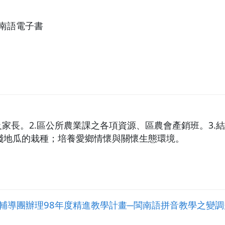
閩南語電子書
及家長。2.區公所農業課之各項資源、區農會產銷班。3
踐地瓜的栽種；培養愛鄉情懷與關懷生態環境。
輔導團辦理98年度精進教學計畫─閩南語拼音教學之變調