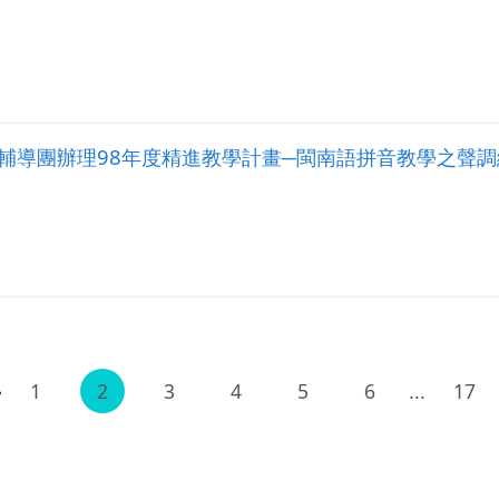
輔導團辦理98年度精進教學計畫─閩南語拼音教學之聲調
1
2
3
4
5
6
...
17