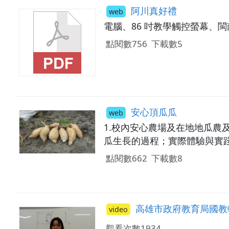
阿川真好禮
web
電腦、86 吋教學觸控螢幕、
點閱數756
下載數5
安心頂瓜瓜
web
1.校內安心農場及在地地瓜農
瓜生長的過程；實際體驗與實
點閱數662
下載數8
高雄市政府教育局國教
video
觀看次數1934