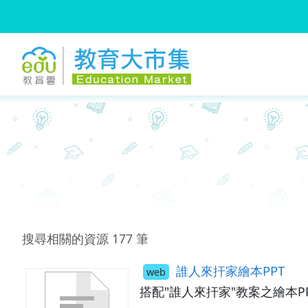
:::
跳到主要內容
:::
搜尋相關的資源
177
筆
誰人來扞家繪本PPT
web
搭配"誰人來扞家"教案之繪本P