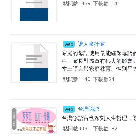
點閱數1359
下載數164
誰人來扞家
web
家庭的母語使用最能確保母語
中，家長對孩童有很大的影響
本土語言與家庭教育、性別平
能肯定家庭教育的價值，願意
點閱數1140
下載數24
台灣諺語
web
台灣諺語富含深刻人生哲理，
點閱數3031
下載數182