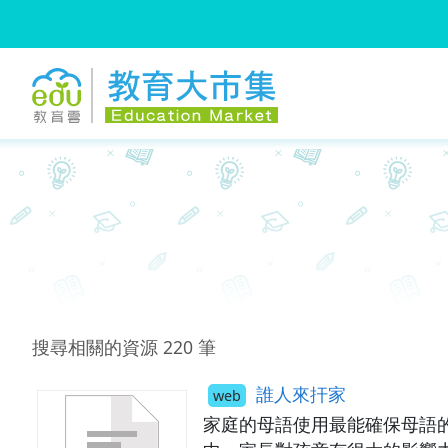
:::
跳到主要內容
:::
搜尋相關的資源
220
筆
誰人來扞家
web
家庭的母語使用最能確保母語