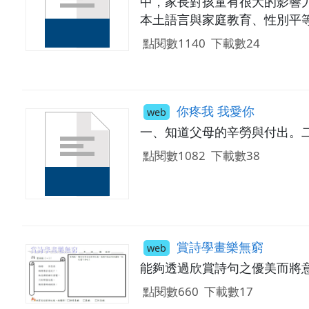
中，家長對孩童有很大的影響
本土語言與家庭教育、性別平
能肯定家庭教育的價值，願意
點閱數1140
下載數24
你疼我 我愛你
web
一、知道父母的辛勞與付出。
點閱數1082
下載數38
賞詩學畫樂無窮
web
能夠透過欣賞詩句之優美而將
點閱數660
下載數17