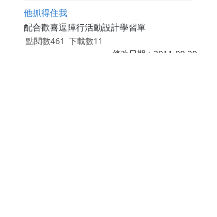
他抓得住我
配合歡喜逗陣行活動設計學習單
點閱數461
下載數11
修改日期：2011-09-29
歡喜逗陣走
讓孩子以大自然中的花花草草、昆蟲為出發
點，學習花名、昆蟲名的閩南語，並應用於日
常生活中，並能主動關心自然事物，熱愛鄉