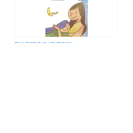
我的百變媽媽 (柬埔寨語)
本套教材適合0-8歲兒童的新住民家庭或對東
南亞語言有興趣的民眾使用，教材的編輯依據
幼兒語言發展理論與特質設計，研編生活化且
常使用的對話內容，由淺入深，讓新住民家庭
點閱數219
下載數1
透過有趣的繪本和遊戲，培養聽與說母語的日
修改日期：2025-11-10
常生活對話能力。