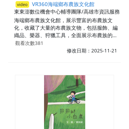
VR360海端鄉布農族文化館
video
東東澎數位機會中心輔導團隊/高雄市資訊服務暨
海端鄉布農族文化館，展示豐富的布農族文
化，收藏了大量的布農族文物，包括服飾、編
織品、樂器、狩獵工具，全面展示布農族的傳
統文化。不定時舉辦部落文化體驗，和各類文
觀看次數381
化活動，擁有優美的自然環境下，是匯集布農
修改日期：2025-11-21
族文化、自然生態教育和文化體驗的常館。