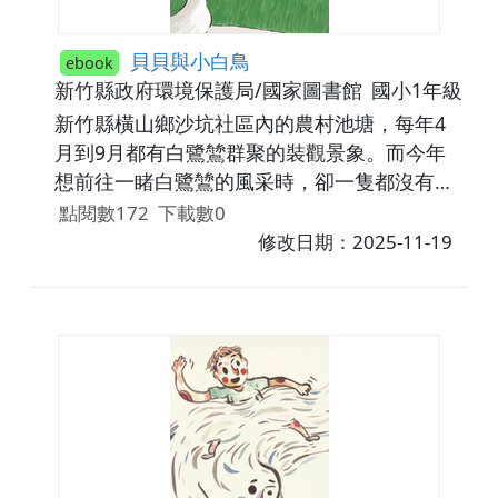
貝貝與小白鳥
ebook
新竹縣政府環境保護局/國家圖書館
國小1年級~國
新竹縣橫山鄉沙坑社區內的農村池塘，每年4
月到9月都有白鷺鷥群聚的裝觀景象。而今年
想前往一睹白鷺鷥的風采時，卻一隻都沒有，
原來近年有人用鞭炮嚇牠們，所以已經很久沒
點閱數172
下載數0
有看到美麗的小白鳥。當有一天貝貝與小白鳥
修改日期：2025-11-19
遇見了彼此，貝貝不小心變成了小動物，他們
開始了一場充滿探險的旅行，接下來將會發生
什麼有趣的事呢?