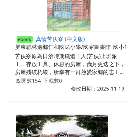
真情苦伕寮 (中文版)
ebook
屏東縣林邊鄉仁和國民小學/國家圖書館
國小1年
苦伕寮原為日治時期鐵道工人(苦伕)上班派
工、存放工具、休息的房屋，歲月更迭之下，
房屋殘破朽壞，所幸有一群熱愛家鄉的志工齊
心修復、認養，如今已蛻變重生，幻化為一處
點閱數154
下載數0
從事公益慈善活動的優勝美地。
修改日期：2025-11-19