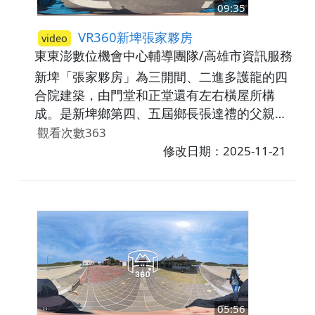
09:35
VR360新埤張家夥房
video
東東澎數位機會中心輔導團隊/高雄市資訊服務暨
新埤「張家夥房」為三開間、二進多護龍的四
合院建築，由門堂和正堂還有左右橫屋所構
成。是新埤鄉第四、五屆鄉長張達禮的父親張
啟鳳所建，已有90多年歷史，張啟鳳在日治時
觀看次數363
期曾任新埤庄的保正，從門廳前洗石子打造的
修改日期：2025-11-21
西式門面，仍可想見昔日張家門第的風光。沿
著側門進入，行經過水廊—這是連接正廳與橫
屋的遮陽避雨長廊，與橫屋構成一個「回」字
形。步入夥房庭院，可見以卵石鋪設的地面與
四周種植的百年桂花樹。老一輩常說，桂花不
僅聚氣招貴，還象徵貴人扶助，可見張家對風
水的重視早已深植於宅第設計之中。穿越庭院
走入祖堂，是客家建築中最具精神意涵的空
05:56
間。秉持「神在廟、祖在堂、人在間、畜在