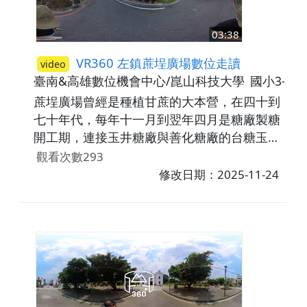
03:38
VR360 左鎮蔗埕廣場數位走讀
video
臺南&高雄數位機會中心/崑山科技大學
國小3-4
蔗埕廣場曾經是種植甘蔗的大本營，在四十到
七十年代，每年十一月到翌年四月是糖廠製糖
開工期，連接玉井糖廠與善化糖廠的台糖玉善
線小火車總是特別忙碌，人車出入頻繁，可以
觀看次數293
說熱鬧萬分，小朋友也會來此嬉戲，甚至偶爾
修改日期：2025-11-24
還會偷取甘蔗。而「蔗埕」就是牛車載運甘蔗
到火車站暫放，等待小火車運送到糖廠的地
方。走進蔗埕廣場，第一眼就能看到以甘蔗為
主題的大型裝置藝術，像是牛車裝置藝術、鐵
軌廊道及月台復舊意象還有復古的糖廠機具展
示區，讓人彷彿回到那個甘蔗田遍佈、製糖業
興盛的時代。現場還有導覽解說功能設計造型