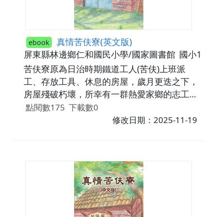
真情苦伕寮(英文版)
ebook
屏東縣林邊鄉仁和國民小學/國家圖書館
國小1年
苦伕寮原為日治時期鐵道工人(苦伕)上班派
工、存放工具、休息的房屋，歲月更迭之下，
房屋殘破朽壞，所幸有一群熱愛家鄉的志工齊
心修復、認養，如今已蛻變重生，幻化為一處
點閱數175
下載數0
從事公益慈善活動的優勝美地。
修改日期：2025-11-19