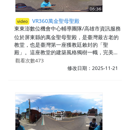
遊具，帶你認識當年左鎮的糖業發展史，就算
06:36
不是歷史迷，也能從這些展示中感受到過去左
鎮農村的純樸與辛勞。
VR360萬金聖母聖殿
video
東東澎數位機會中心輔導團隊/高雄市資訊服務暨
位於屏東縣的萬金聖母聖殿，是臺灣最古老的
教堂，也是臺灣第一座獲教廷敕封的「聖
殿」。這座教堂的建築風格獨樹一幟，完美融
合了西方與本土特色，呈現出「閩洋共融」的
觀看次數473
獨特樣貌。教堂由西班牙神父於1869年以西班
修改日期：2025-11-21
牙古堡式風格建造，其厚實的白色外牆，以碎
石、石灰、黑糖、蜂蜜等在地材料混合而成，
展現當時建築工藝的智慧。在外觀上，除了哥
德式與古典元素外，更融入了中式馬背山牆及
「奉旨」、「天主堂」石碑，這些都是清廷官
方認可的標誌。內部設計也充滿巧思，柱列對
聯與中國古典圖案天花板，讓外來信仰與本土
文化完美交織。