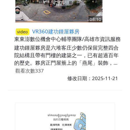
08:10
VR360建功鍾屋夥房
video
東東澎數位機會中心輔導團隊/高雄市資訊服務暨
建功鍾屋夥房是六堆客庄少數仍保留完整四合
院結構且帶有門樓的建築之一，已有超過百年
的歷史。夥房正門屋簷上的「燕尾」裝飾，象
徵這個家族曾有人做過官。正門上的題字「光
觀看次數337
裕盧」體現了客家人的謙遜精神。四合院的
修改日期：2025-11-21
美，在於建築工法上的細緻，更多的是家人在
夥房中流動的情感、凝聚在一起的力量。管理
者鍾展雄先生是土生土長的新埤人，對客家文
化有著很深的情感。此次特邀他來導覽建功鍾
屋夥房，帶著觀眾進一步了解新埤建功村的客
家建築。