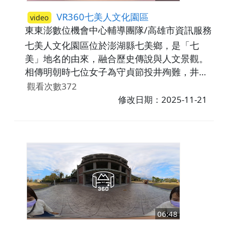
欄」的傳統觀念，祖堂中設置了客家人稱為
VR360七美人文化園區
video
「阿公婆牌」的祖先牌位，象徵著對祖先的崇
東東澎數位機會中心輔導團隊/高雄市資訊服務暨
敬與家族延續的核心精神。祖牌猶如一部族譜
七美人文化園區位於澎湖縣七美鄉，是「七
的縮影，記錄著歲月與世代的傳承。祖堂後方
美」地名的由來，融合歷史傳說與人文景觀。
可見代表孕育與承載天地之氣的「化胎」，而
相傳明朝時七位女子為守貞節投井殉難，井邊
化胎貼上「五行石」對應到祖堂內的「土地龍
奇蹟長出七棵香花樹，象徵忠貞與守護。園區
觀看次數372
神」，這些風水設計皆寄託著庇佑子孫、家運
內有紀念她們的七美人塚與何志浩將軍撰寫的
修改日期：2025-11-21
昌隆的期望。回到庭園，抬頭仰望屋脊，可見
碑文。除了感人傳說，園區亦包含史前石器製
傳統屋頂排水所用的轉溝，而牆面上的竹節窗
造場遺址，顯示早期原住民活動痕跡，增添歷
與書卷裝飾，則寓意著節節高升與書香世家。
史深度。遠處的古仙洞則傳為修行避難之所，
張家夥房，如今靜靜矗立在新埤的土地上，守
充滿神秘氛圍。全區結合歷史、人文與自然，
護著一段段關於家族、文化與客家精神的記
是情感深厚的文化地景。
憶，也等待著更多人走進來，細細品味這段歷
久彌新的夥房故事。
06:48