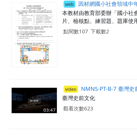
因材網國小社會領域中年級學習單：115_0
web
本教材由教育部委辦「國小社
片、檢核點、練習題、題庫使用。
點閱數107
下載數2
NMNS-PT-B-7 臺
video
臺灣史前文化
觀看次數623
03:47