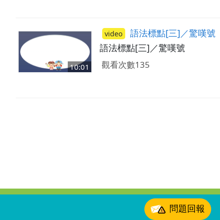
語法標點[三]／驚嘆號
video
語法標點[三]／驚嘆號
觀看次數135
10:01
:::
問題回報