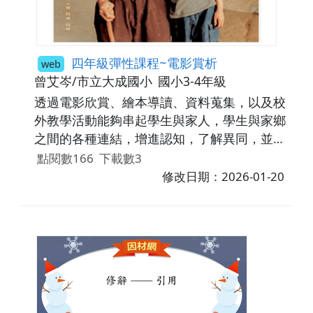
四年級彈性課程~電影賞析
web
曾艾岑/市立大成國小
國小3-4年級
透過電影欣賞、繪本導讀、資料蒐集，以及校
外教學活動能夠串起學生與家人，學生與家鄉
之間的各種連結，增進認知，了解異同，並進
而懂得體諒和欣賞。
點閱數166
下載數3
修改日期：2026-01-20