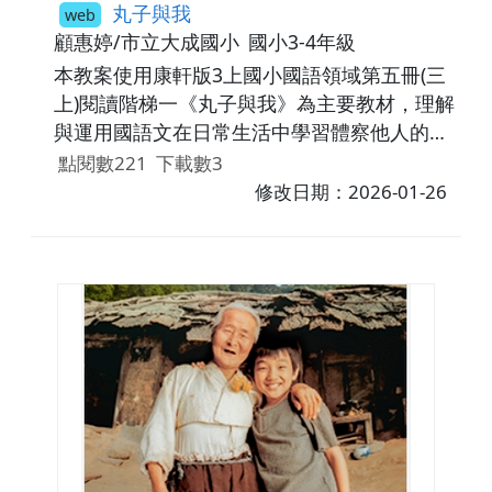
丸子與我
web
顧惠婷/市立大成國小
國小3-4年級
本教案使用康軒版3上國小國語領域第五冊(三
上)閱讀階梯一《丸子與我》為主要教材，理解
與運用國語文在日常生活中學習體察他人的感
受，並給予適當的回應，以達成溝通及互動的
點閱數221
下載數3
目標。
修改日期：2026-01-26