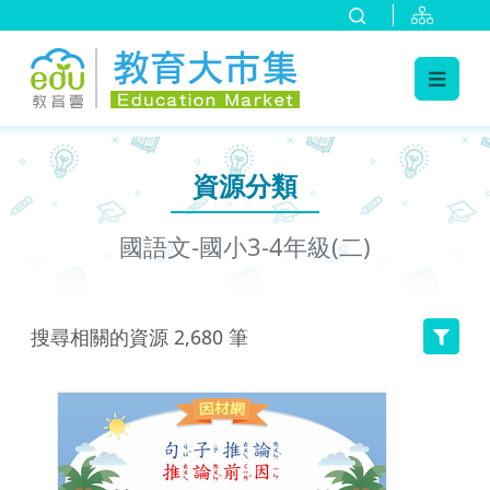
:::
跳到主要內容
:::
資源分類
國語文-國小3-4年級(二)
搜尋相關的資源
2,680
筆