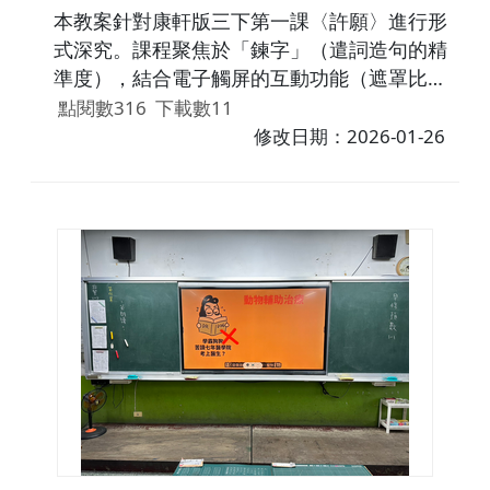
本教案針對康軒版三下第一課〈許願〉進行形
式深究。課程聚焦於「鍊字」（遣詞造句的精
準度），結合電子觸屏的互動功能（遮罩比
較、拖曳分類），引導學生細讀文本。透過
點閱數316
下載數11
「平鋪直敘」與「擬人描寫」的對比，讓學生
修改日期：2026-01-26
辨析動詞（如：長出 vs. 伸出）在情感表達上
的差異，並進行精準的語用練習。。