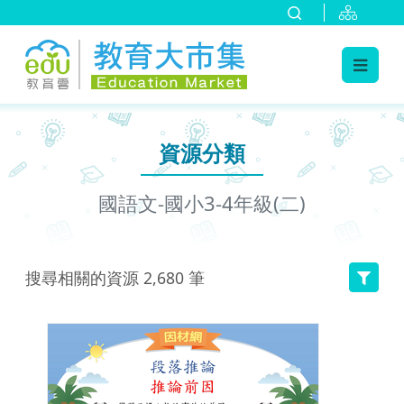
:::
跳到主要內容
:::
資源分類
國語文-國小3-4年級(二)
搜尋相關的資源
2,680
筆