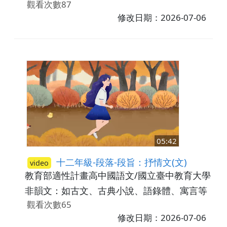
觀看次數87
修改日期：2026-07-06
05:42
十二年級-段落-段旨：抒情文(文)
video
教育部適性計畫高中國語文/國立臺中教育大學
高
非韻文：如古文、古典小說、語錄體、寓言等
觀看次數65
修改日期：2026-07-06