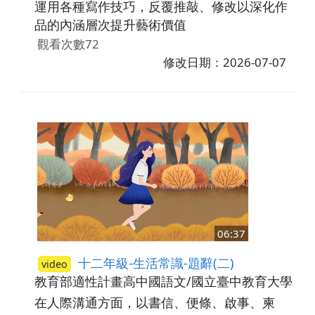
運用各種寫作技巧，反覆推敲、修改以深化作
品的內涵層次提升藝術價值
觀看次數72
修改日期：2026-07-07
06:37
十二年級-生活常識-題辭(二)
video
教育部適性計畫高中國語文/國立臺中教育大學
高
在人際溝通方面，以書信、便條、啟事、柬