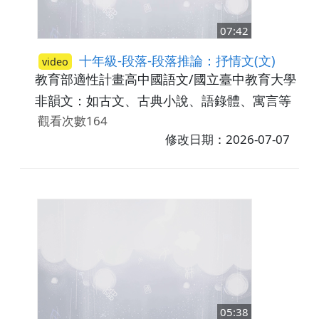
07:42
十年級-段落-段落推論：抒情文(文)
video
教育部適性計畫高中國語文/國立臺中教育大學
高
非韻文：如古文、古典小說、語錄體、寓言等
觀看次數164
修改日期：2026-07-07
05:38