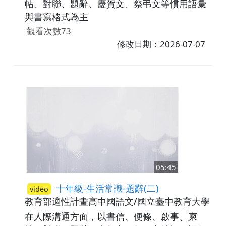
帖、對聯、題辭、慶賀文、祭弔文等慣用語彙
與書寫格式為主
觀看次數73
修改日期：2026-07-07
05:45
十年級-生活常識-題辭(二)
video
教育部適性計畫高中國語文/國立臺中教育大學
高
在人際溝通方面，以書信、便條、啟事、柬