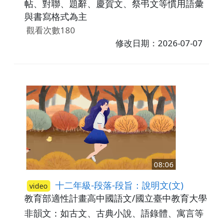
帖、對聯、題辭、慶賀文、祭弔文等慣用語彙
與書寫格式為主
觀看次數180
修改日期：2026-07-07
08:06
十二年級-段落-段旨：說明文(文)
video
教育部適性計畫高中國語文/國立臺中教育大學
高
非韻文：如古文、古典小說、語錄體、寓言等