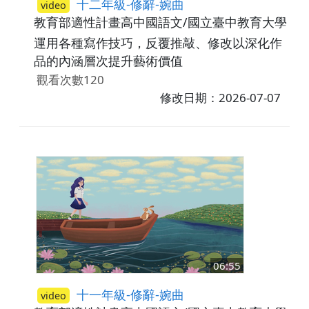
十二年級-修辭-婉曲
video
教育部適性計畫高中國語文/國立臺中教育大學
高
運用各種寫作技巧，反覆推敲、修改以深化作
品的內涵層次提升藝術價值
觀看次數120
修改日期：2026-07-07
06:55
十一年級-修辭-婉曲
video