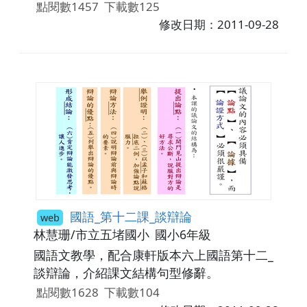
點閱數1457
下載數125
修改日期：2011-09-28
國語_第十二課_談辯論
web
林慧珊/市立五堵國小
國小6年級
國語文教學，配合康軒版本六上國語第十二_
談辯論，介紹課文結構句型修辭。
點閱數1628
下載數104